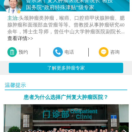
曾宗渊
|
复大肿瘤医院荣誉院长
教授
国务院“政府特殊津贴”级专家
主治:
头颈肿瘤类肿瘤，喉癌、口腔癌甲状腺肿瘤、腮
腺肿瘤和面颈部血管瘤等等。曾教授从事肿瘤研究40
余年，博士生导师，曾任中山大学肿瘤医院副院长...
查看详情>>
预约
电话
咨询
了解更多肿瘤专家
温馨提示
患者为什么选择广州复大肿瘤医院？