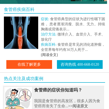
食管癌疾病百科
症状:
食管癌典型的症状为进行性咽下困
难， 患者逐渐消瘦、脱水、无力。持续
胸痛或背痛表示...
治疗方法:
微球介入、血管介入、手术、
放化疗
疾病百科:
食管癌是常见的消化道肿瘤，
全世界每年约有30万人死于...
[阅读全文]
在线了解更多
咨询热线 400-668-0120
热点关注及成功案例
食管癌的症状你知道吗？
我国是食管癌的高发区，很多人因为食
管癌而丧失了生命...
>>阅读原文