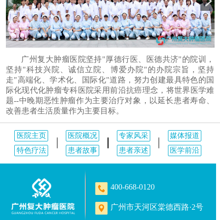
广州复大肿瘤医院坚持"厚德行医、医德共济"的院训，
坚持"科技兴院、诚信立院、博爱办院"的办院宗旨，坚持
走"高端化、学术化、国际化"道路，努力创建最具特色的国
际化现代化肿瘤专科医院采用前沿抗癌理念，将世界医学难
题--中晚期恶性肿瘤作为主要治疗对象，以延长患者寿命、
改善患者生活质量作为主要目标。
医院主页
医院概况
专家风采
媒体报道
特色疗法
患者故事
患者亲述
医学前沿
400-668-0120
广州市天河区棠德西路·2号