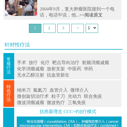
2004年9月，复大肿瘤医院接到一个电
话，电话中说，他...
>>阅读原文
1
2
3
>
针对性疗法
常
手术
放疗
化疗
靶点导向治疗
射频消瘤减瘤
规
疗
化学消瘤减瘤
放射支架
中医药
华药
法
无水乙醇注射
抗血管新生
特
纳米刀
氩氦刀
血管介入
微球介入
色
疗
微创旋切治疗术
粒子刀
光动力
联合免疫
法
微波消瘤减瘤
微波热疗
三氧免疫
抗癌新理念 CCC+P治疗模式