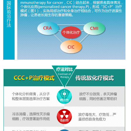
国
际
前
沿
疗
法