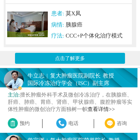
患者:
莫X凤
病情:
胰腺癌
疗法:
CCC+P个体化治疗模式
点击了解更多
牛立志
|
复大肿瘤医院副院长
教授
国际冷冻治疗学会（ISC）副主席
主治:
擅长肿瘤外科手术及微创冷冻治疗，在胰腺癌、
肝癌、肺癌、胃癌、肾癌、甲状腺癌、腹腔肿瘤等实
体性肿瘤的微创治疗方面独树一帜
查看详情>>
预约
电话
咨询