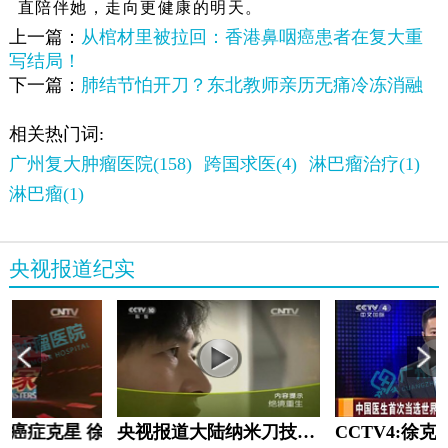
直陪伴她，走向更健康的明天。
上一篇：
从棺材里被拉回：香港鼻咽癌患者在复大重
写结局！
下一篇：
肺结节怕开刀？东北教师亲历无痛冷冻消融
相关热门词:
广州复大肿瘤医院(158)
跨国求医(4)
淋巴瘤治疗(1)
淋巴瘤(1)
央视报道纪实
教:癌症克星 徐克成
央视报道大陆纳米刀技术手术：绝境重生