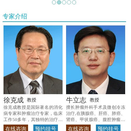
专家介绍
徐克成
牛立志
教授
教授
徐克成教授是国际著名的消化
擅长肿瘤外科手术及微创冷冻
病专家和肿瘤治疗专家，临床
治疗,在胰腺癌、肝癌、肺癌、
工作50多年，其独特的治疗方
肾癌、甲状腺癌、腹腔肿瘤等
法
>>查看专家详情
>>查看专家详情
在线咨询
预约挂号
在线咨询
预约挂号