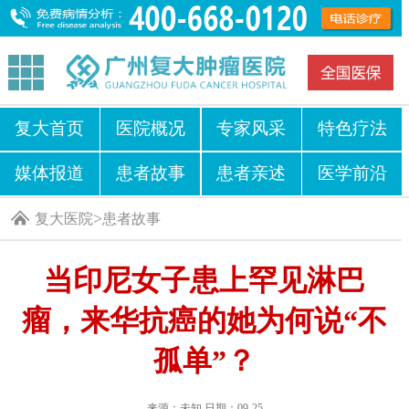
复大首页
医院概况
专家风采
特色疗法
媒体报道
患者故事
患者亲述
医学前沿
>
复大医院
患者故事
当印尼女子患上罕见淋巴
瘤，来华抗癌的她为何说“不
孤单”？
来源：未知 日期：09-25