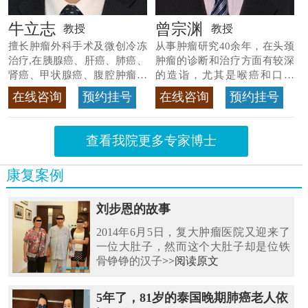
牛立志
曾宗渊
教授
教授
擅长肿瘤外科手术及微创冷冻
从事肿瘤研究40余年，在头颈
治疗,在胰腺癌、肝癌、肺癌、
肿瘤的诊断和治疗方面有较深
肾癌、甲状腺癌、腹腔肿瘤等
的造诣，尤其是喉癌和口腔
>>查看专家详情
癌，迄今仍是广东喉癌单病种
在线咨询
预约挂号
在线咨询
预约挂号
首席专家
>>查看专家详情
查看我院更多专家博士
康复案例
刘步恩的故事
2014年6月5日，复大肿瘤医院又迎来了
一位大肚子，然而这个大肚子却是位铁
骨铮铮的汉子
>>阅读原文
5年了，81岁的泰国晚期肺癌老人依