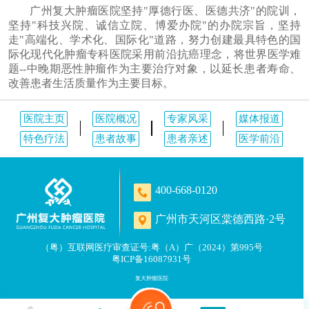
广州复大肿瘤医院坚持"厚德行医、医德共济"的院训，
坚持"科技兴院、诚信立院、博爱办院"的办院宗旨，坚持
走"高端化、学术化、国际化"道路，努力创建最具特色的国
际化现代化肿瘤专科医院采用前沿抗癌理念，将世界医学难
题--中晚期恶性肿瘤作为主要治疗对象，以延长患者寿命、
改善患者生活质量作为主要目标。
医院主页
医院概况
专家风采
媒体报道
特色疗法
患者故事
患者亲述
医学前沿
400-668-0120
广州市天河区棠德西路·2号
（粤）互联网医疗审查证号:粤（A）广（2024）第995号
粤ICP备16087931号
复大肿瘤医院