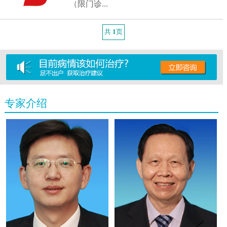
（限门诊...
共
1
页
6
条记
录
专家介绍