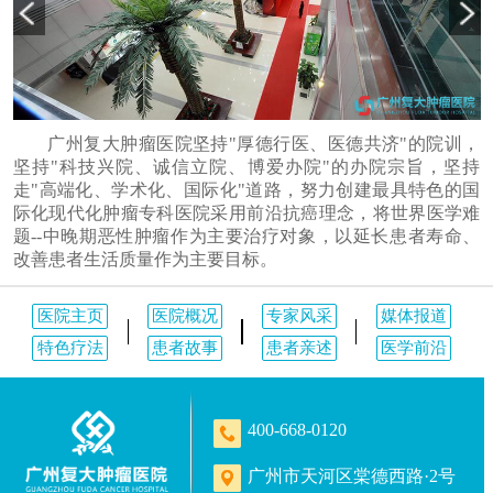
广州复大肿瘤医院坚持"厚德行医、医德共济"的院训，
坚持"科技兴院、诚信立院、博爱办院"的办院宗旨，坚持
走"高端化、学术化、国际化"道路，努力创建最具特色的国
际化现代化肿瘤专科医院采用前沿抗癌理念，将世界医学难
题--中晚期恶性肿瘤作为主要治疗对象，以延长患者寿命、
改善患者生活质量作为主要目标。
医院主页
医院概况
专家风采
媒体报道
特色疗法
患者故事
患者亲述
医学前沿
400-668-0120
广州市天河区棠德西路·2号