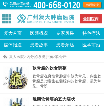
复大首页
医院概况
专家风采
特色疗法
媒体报道
患者故事
患者亲述
医学前沿
>
>
复大医院
内分泌系统肿瘤
软骨癌
软骨瘤的饮食调整
软骨瘤在良性骨肿瘤中较为常见，内生软
骨瘤是指发生在髓腔内的软骨瘤，最为常
见。骨膜...
晚期软骨癌的五大症状