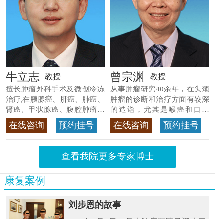
牛立志
曾宗渊
教授
教授
擅长肿瘤外科手术及微创冷冻
从事肿瘤研究40余年，在头颈
治疗,在胰腺癌、肝癌、肺癌、
肿瘤的诊断和治疗方面有较深
肾癌、甲状腺癌、腹腔肿瘤等
的造诣，尤其是喉癌和口腔
>>查看专家详情
癌，迄今仍是广东喉癌单病种
在线咨询
预约挂号
在线咨询
预约挂号
首席专家
>>查看专家详情
查看我院更多专家博士
康复案例
刘步恩的故事