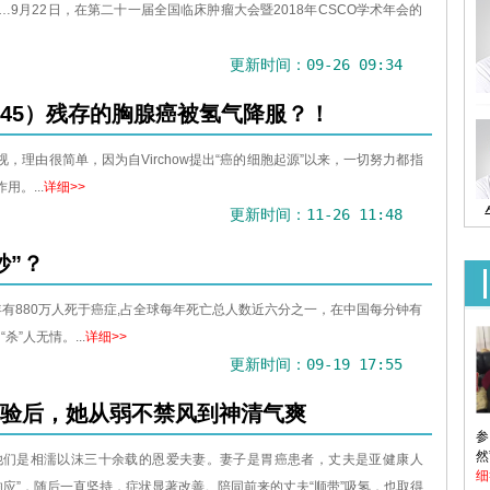
…9月22日，在第二十一届全国临床肿瘤大会暨2018年CSCO学术年会的
更新时间：09-26 09:34
45）残存的胸腺癌被氢气降服？！
，理由很简单，因为自Virchow提出“癌的细胞起源”以来，一切努力都指
。...
详细>>
更新时间：11-26 11:48
妙”？
有880万人死于癌症,占全球每年死亡总人数近六分之一，在中国每分钟有
”人无情。...
详细>>
更新时间：09-19 17:55
验后，她从弱不禁风到神清气爽
参
然
，他们是相濡以沫三十余载的恩爱夫妻。妻子是胃癌患者，丈夫是亚健康人
细
应”，随后一直坚持，症状显著改善。陪同前来的丈夫“顺带”吸氢，也取得