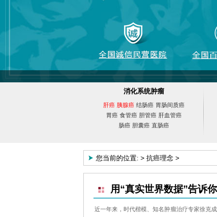
消化系统肿瘤
肝癌
胰腺癌
结肠癌
胃肠间质癌
胃癌
食管癌
胆管癌
肝血管癌
肠癌
胆囊癌
直肠癌
您当前的位置:
>
抗癌理念
>
用“真实世界数据”告诉
近一年来，时代楷模、知名肿瘤治疗专家徐克