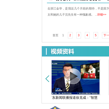
去浙江金华，是我近几个月前的期待，不是因为
太和她的儿子沈先生有一种愧歉感。 ...
详细>>
首页
1
2
3
4
5
下
第二届广州国际胰腺癌
广东新闻联播报道徐克成：“智慧