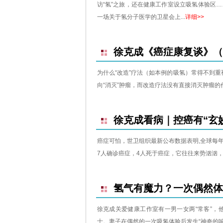
访“氢”之旅，还在健康工作室设立吸氢体验区…
一场关于氢分子医学的卫星会上...
详细>>
徐克成《癌症康复谈》（
为什么“改造”疗法（如本例的吸氢）常得不到重视
向“消灭”肿瘤，而改造疗法没有直接消灭肿瘤的作用
徐克成看病｜控癌有“玄
癌症可怕，世卫组织最新公布数据表明,全球每年
7人确诊癌症，4人死于癌症，它往往来势汹汹，“杀
氢气有魔力？一次偶然体
徐克成关爱健康工作室有一男一女两“常客”
士。妻子在偶然的一次吸氢体验后发生“神奇的响