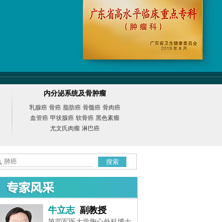
内分泌系统及骨肿瘤
乳腺癌
骨癌
脂肪癌
骨髓癌
骨肉癌
血管癌
甲状腺癌
软骨癌
黑色素瘤
尤文氏肉瘤
淋巴癌
搜索
牛立志
副教授
第四军医大学胸心外科博士