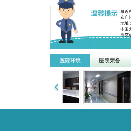
最近
布广
地址
中国大
徐克成
医院环境
医院荣誉