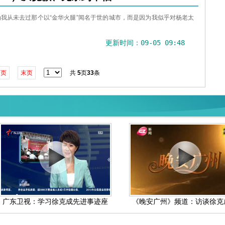
我从未去过那个以“金华火腿”闻名于世的城市，而是因为我似乎对杨老太
更新时间：09-05 09:48
一页
末页
共
5
页
33
条
广东卫视：学习徐克成先进事迹座
《晚安广州》频道：访谈徐克成