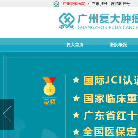
广州肿瘤医院
牛立志
挂号
曾宗渊
挂号
复大首页
医院概况