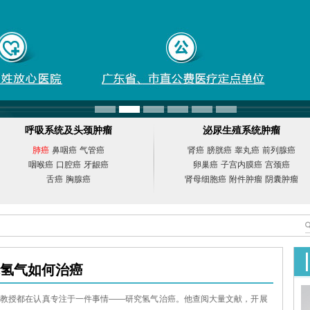
呼吸系统及头颈肿瘤
泌尿生殖系统肿瘤
肺癌
鼻咽癌
气管癌
肾癌
膀胱癌
睾丸癌
前列腺癌
咽喉癌
口腔癌
牙龈癌
卵巢癌
子宫内膜癌
宫颈癌
舌癌
胸腺癌
肾母细胞癌
附件肿瘤
阴囊肿瘤
你氢气如何治癌
成教授都在认真专注于一件事情——研究氢气治癌。他查阅大量文献，开展