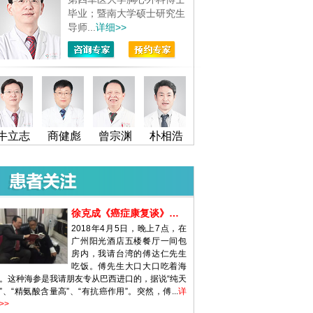
毕业；暨南大学硕士研究生
导师...
详细>>
牛立志
商健彪
曾宗渊
朴相浩
徐克成《癌症康复谈》（35）| 海
2018年4月5日，晚上7点，在
广州阳光酒店五楼餐厅一间包
房内，我请台湾的傅达仁先生
吃饭。傅先生大口大口吃着海
。这种海参是我请朋友专从巴西进口的，据说“纯天
”、“精氨酸含量高”、“有抗癌作用”。突然，傅...
详
>>