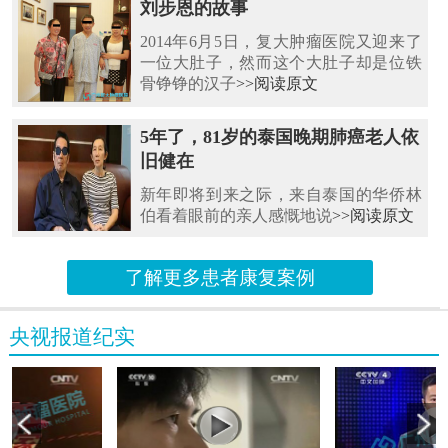
刘步恩的故事
2014年6月5日，复大肿瘤医院又迎来了
一位大肚子，然而这个大肚子却是位铁
骨铮铮的汉子
>>阅读原文
5年了，81岁的泰国晚期肺癌老人依
旧健在
新年即将到来之际，来自泰国的华侨林
伯看着眼前的亲人感慨地说
>>阅读原文
了解更多患者康复案例
央视报道纪实