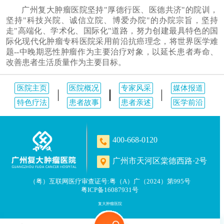
广州复大肿瘤医院坚持"厚德行医、医德共济"的院训，
坚持"科技兴院、诚信立院、博爱办院"的办院宗旨，坚持
走"高端化、学术化、国际化"道路，努力创建最具特色的国
际化现代化肿瘤专科医院采用前沿抗癌理念，将世界医学难
题--中晚期恶性肿瘤作为主要治疗对象，以延长患者寿命、
改善患者生活质量作为主要目标。
医院主页
医院概况
专家风采
媒体报道
特色疗法
患者故事
患者亲述
医学前沿
400-668-0120
广州市天河区棠德西路·2号
（粤）互联网医疗审查证号:粤（A）广（2024）第995号
粤ICP备16087931号
复大肿瘤医院