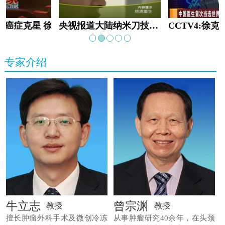
教:癌症克星 徐克成
央视报道大陆纳米刀技术手术：绝境重生
专家介绍
牛立志
曾宗渊
教授
教授
擅长肿瘤外科手术及微创冷冻
从事肿瘤研究40余年，在头颈