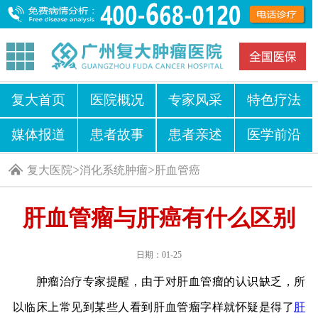
复大首页
医院概况
专家风采
特色疗法
媒体报道
患者故事
患者亲述
医学前沿
>
>
复大医院
消化系统肿瘤
肝血管癌
肝血管瘤与肝癌有什么区别
日期：01-25
肿瘤治疗专家提醒，由于对肝血管瘤的认识缺乏，所
以临床上常见到某些人看到肝血管瘤字样就怀疑是得了
肝