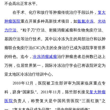
不会高出正常水平。
在手术、化疗和放疗等肿瘤传统治疗手段以外，
复大
肿瘤医院
重点开展多种高新技术项目，如
氩氦冷冻
、
光动
力疗法
、“粒子刀”疗法、射频消瘤减瘤和生物免疫疗法、
基因疗法等治疗技术。其中以冷冻为主的局部治疗和以肿
瘤联合免疫疗法(CIC)为主的全身治疗已成为该院享誉世界
的特色。迄今，
冷冻消瘤减瘤
治疗肿瘤患者总例数已达上
万例，位居世界第一，国际冷冻治疗学会已将该院评定为
亚太地区冷冻治疗培训中心。
2010年12月，医院被卫生部评审为国家临床重点专
科，跻身“国家队”。2011年11月，陈竺部长接见
复大肿瘤
医院
负责人，称赞复大是中国民营医院“三面红旗”之
一，“复大本身已成为品牌”，“是中华民族的骄傲”。