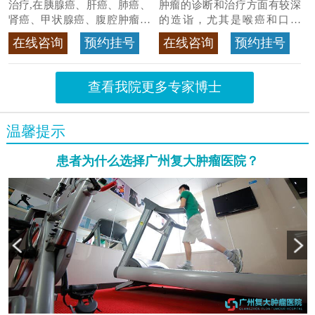
治疗,在胰腺癌、肝癌、肺癌、
肿瘤的诊断和治疗方面有较深
肾癌、甲状腺癌、腹腔肿瘤等
的造诣，尤其是喉癌和口腔
>>查看专家详情
癌，迄今仍是广东喉癌单病种
在线咨询
预约挂号
在线咨询
预约挂号
首席专家
>>查看专家详情
查看我院更多专家博士
温馨提示
患者为什么选择广州复大肿瘤医院？