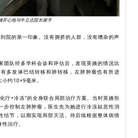
姨开心地与
牛立志
院长握手
姨到院的第一印象。没有拥挤的人群，没有嘈杂的声
。
家团队经多学科会诊和评估后，发现英姨的情况比
伴有多发淋巴结转移和肺转移，左肺肿瘤也有所进
小约10×9毫米。
化疗+冷冻
”的
全身联合局部治疗方案。当时英姨拒
一步控制左肺肿瘤，医生先为她进行冷冻姑息性消
性结节，以期实现局部灭活。
待后续根据整体病情
身性治疗。