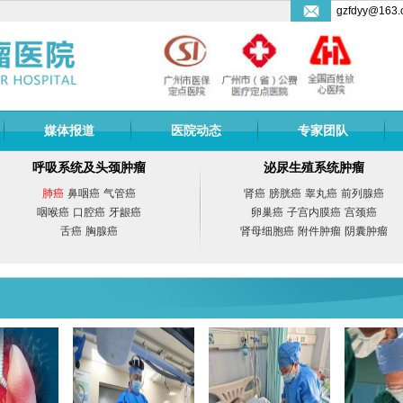
gzfdyy@163.
媒体报道
医院动态
专家团队
呼吸系统及头颈肿瘤
泌尿生殖系统肿瘤
肺癌
鼻咽癌
气管癌
肾癌
膀胱癌
睾丸癌
前列腺癌
咽喉癌
口腔癌
牙龈癌
卵巢癌
子宫内膜癌
宫颈癌
舌癌
胸腺癌
肾母细胞癌
附件肿瘤
阴囊肿瘤