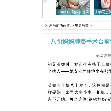
岛：互为
年年体检却查出肝癌
12年前，妈妈在这里
夫妻同患
共赴新
晚期，14.4cm
赢了舌癌；12
结果天
您当前的位置:
>
患者故事
>
八旬妈妈肺癌手术台前
牛立志
全网发布：
第四军
毕业；
初见英姨时，她正坐在椅子上做
导师...
详
个病人——她安安静静地坐在那
英姨今年快八十岁了，退休前是
样硬朗：家里大事小事一把抓，
离不开她。可当这位“钢铁妈妈”