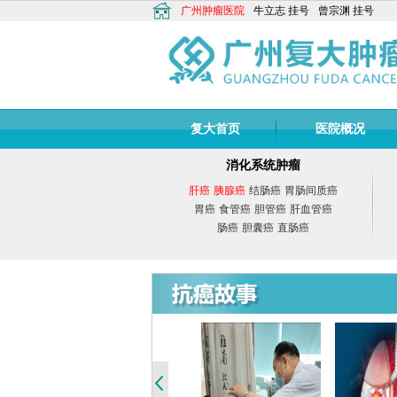
广州肿瘤医院
牛立志
挂号
曾宗渊
挂号
复大首页
医院概况
消化系统肿瘤
肝癌
胰腺癌
结肠癌
胃肠间质癌
胃癌
食管癌
胆管癌
肝血管癌
肠癌
胆囊癌
直肠癌
1
2
3