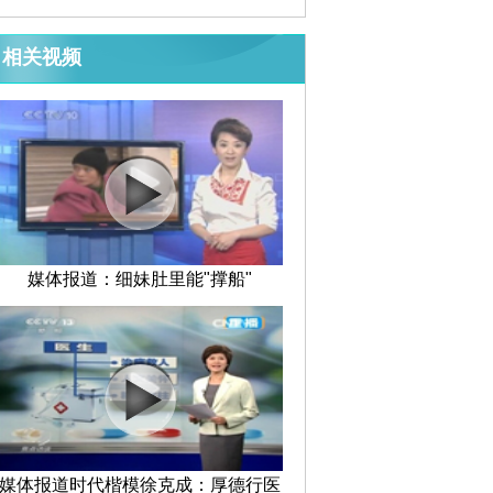
相关视频
媒体报道：细妹肚里能"撑船"
媒体报道时代楷模徐克成：厚德行医