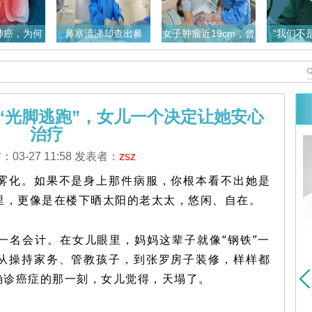
肺癌，为何
鼻塞流涕却查出鼻
女子肿瘤近19cm，曾
“我们不
差地别
癌！中亚大叔在
被医院拒收，
术，
“光脚逃跑”，女儿一个决定让她安心
治疗
副教授
曾宗渊
教授
03-27 11:58 发表者：
zsz
医大学胸心外科博士
毕业于中山医学院（现中山
暨南大学博士研究生
大学）医疗系...
详细>>
雾化。如果不是身上那件病服，你根本看不出她是
细>>
里，更像是在楼下晒太阳的老太太，悠闲、自在。
一名会计。在女儿眼里，妈妈这辈子就像“钢铁”一
从操持家务、管教孩子，到张罗房子装修，样样都
确诊癌症的那一刻，女儿觉得，天塌了。