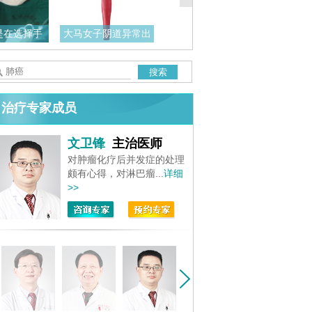
是在选择手
大马女子阴道异常出
而是在选
血，一查却是
搜索
治疗专家成员
文卫锋
主治医师
对肿瘤化疗后并发症的处理
颇有心得，对淋巴瘤...
详细
>>