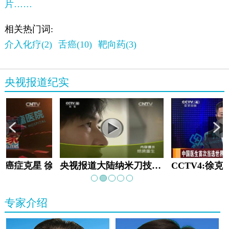
片……
相关热门词:
介入化疗(2)
舌癌(10)
靶向药(3)
央视报道纪实
教:癌症克星 徐克成
央视报道大陆纳米刀技术手术：绝境重生
专家介绍