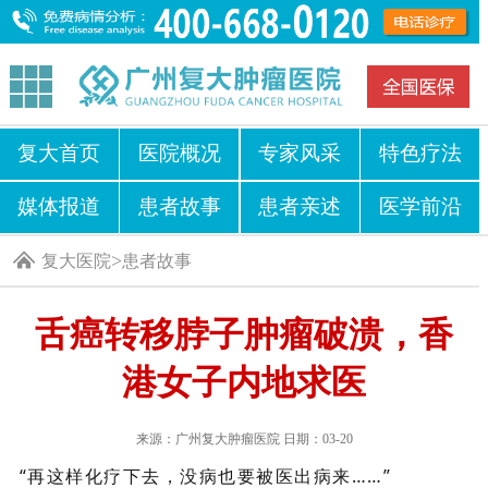
复大首页
医院概况
专家风采
特色疗法
媒体报道
患者故事
患者亲述
医学前沿
>
复大医院
患者故事
舌癌转移脖子肿瘤破溃，香
港女子内地求医
来源：广州复大肿瘤医院 日期：03-20
“再这样化疗下去，没病也要被医出病来……”