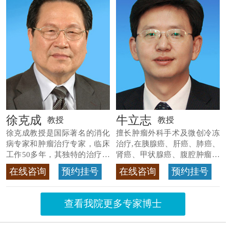
徐克成
牛立志
教授
教授
徐克成教授是国际著名的消化
擅长肿瘤外科手术及微创冷冻
病专家和肿瘤治疗专家，临床
治疗,在胰腺癌、肝癌、肺癌、
工作50多年，其独特的治疗方
肾癌、甲状腺癌、腹腔肿瘤等
法
>>查看专家详情
>>查看专家详情
在线咨询
预约挂号
在线咨询
预约挂号
查看我院更多专家博士