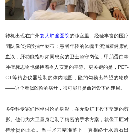
转机出现在广州
复大肿瘤医院
的诊室里。经验丰富的医疗
团队像侦探般抽丝剥茧：患者年轻的体魄里流淌着健康的
血液，肝功能指标如同忠实的卫士坚守岗位，甲胎蛋白等
肿瘤标志物也保持着令人安定的平静。更关键的是，PET-
CT等精密仪器绘制的体内地图，隐约勾勒出希望的轮廓
——这个看似凶险的病灶，很可能只是命运设下的迷局。
多学科专家们围坐讨论的身影，在无影灯下投下坚定的剪
影。他们为大卫量身定制了精密的手术方案，就像工匠对
待珍贵的玉石。当手术刀精准落下，真相终于水落石出