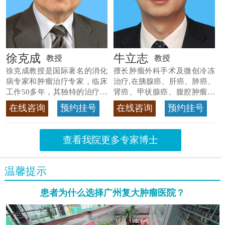
徐克成
牛立志
教授
教授
徐克成教授是国际著名的消化
擅长肿瘤外科手术及微创冷冻
病专家和肿瘤治疗专家，临床
治疗,在胰腺癌、肝癌、肺癌、
工作50多年，其独特的治疗方
肾癌、甲状腺癌、腹腔肿瘤等
法
>>查看专家详情
>>查看专家详情
在线咨询
预约挂号
在线咨询
预约挂号
查看我院更多专家博士
温馨提示
患者为什么选择广州复大肿瘤医院？