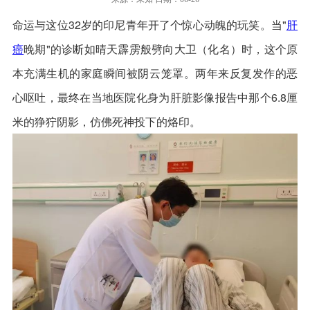
命运与这位32岁的印尼青年开了个惊心动魄的玩笑。当"
肝
癌
晚期"的诊断如晴天霹雳般劈向大卫（化名）时，这个原
本充满生机的家庭瞬间被阴云笼罩。两年来反复发作的恶
心呕吐，最终在当地医院化身为肝脏影像报告中那个6.8厘
米的狰狞阴影，仿佛死神投下的烙印。