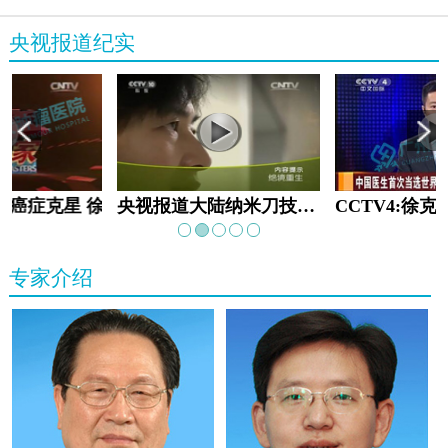
央视报道纪实
教:癌症克星 徐克成
央视报道大陆纳米刀技术手术：绝境重生
专家介绍