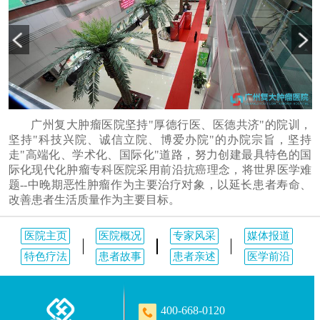
广州复大肿瘤医院坚持"厚德行医、医德共济"的院训，
坚持"科技兴院、诚信立院、博爱办院"的办院宗旨，坚持
走"高端化、学术化、国际化"道路，努力创建最具特色的国
际化现代化肿瘤专科医院采用前沿抗癌理念，将世界医学难
题--中晚期恶性肿瘤作为主要治疗对象，以延长患者寿命、
改善患者生活质量作为主要目标。
医院主页
医院概况
专家风采
媒体报道
特色疗法
患者故事
患者亲述
医学前沿
400-668-0120