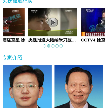
央视报道纪实
教:癌症克星 徐克成
央视报道大陆纳米刀技术手术：绝境重生
专家介绍