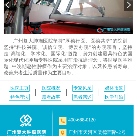
广州复大肿瘤医院坚持"厚德行医、医德共济"的院训，
坚持"科技兴院、诚信立院、博爱办院"的办院宗旨，坚持
走"高端化、学术化、国际化"道路，努力创建最具特色的国
际化现代化肿瘤专科医院采用前沿抗癌理念，将世界医学难
题--中晚期恶性肿瘤作为主要治疗对象，以延长患者寿命、
改善患者生活质量作为主要目标。
医院主页
医院概况
专家风采
媒体报道
特色疗法
患者故事
患者亲述
医学前沿
400-668-0120
广州市天河区棠德西路·2号