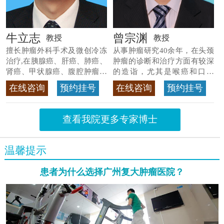
牛立志
曾宗渊
教授
教授
擅长肿瘤外科手术及微创冷冻
从事肿瘤研究40余年，在头颈
治疗,在胰腺癌、肝癌、肺癌、
肿瘤的诊断和治疗方面有较深
肾癌、甲状腺癌、腹腔肿瘤等
的造诣，尤其是喉癌和口腔
>>查看专家详情
癌，迄今仍是广东喉癌单病种
在线咨询
预约挂号
在线咨询
预约挂号
首席专家
>>查看专家详情
查看我院更多专家博士
温馨提示
患者为什么选择广州复大肿瘤医院？