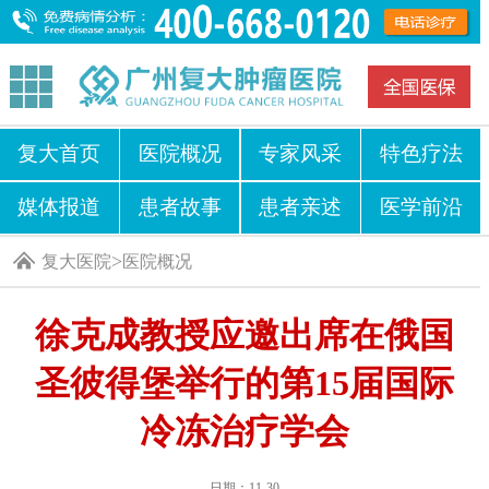
复大首页
医院概况
专家风采
特色疗法
媒体报道
患者故事
患者亲述
医学前沿
>
复大医院
医院概况
徐克成教授应邀出席在俄国
圣彼得堡举行的第15届国际
冷冻治疗学会
日期：11-30