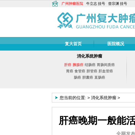
广州肿瘤医院
牛立志
挂号
曾宗渊
挂号
复大首页
医院概况
消化系统肿瘤
肝癌
胰腺癌
结肠癌
胃肠间质癌
胃癌
食管癌
胆管癌
肝血管癌
肠癌
胆囊癌
直肠癌
您当前的位置:
>
消化系统肿瘤
>
肝癌晚期一般能
牛立志
全网发布：