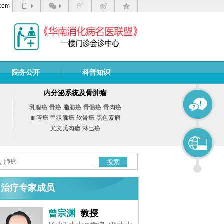
com
院务公开
科普知识
内分泌系统及骨肿瘤
乳腺癌
骨癌
脂肪癌
骨髓癌
骨肉癌
血管癌
甲状腺癌
软骨癌
黑色素瘤
尤文氏肉瘤
淋巴癌
搜索
治疗专家成员
曾宗渊
教授