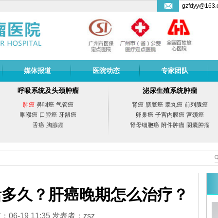
gzfdyy@163.
媒体报道
医院动态
专家团队
呼吸系统及头颈肿瘤
泌尿生殖系统肿瘤
肺癌
鼻咽癌
气管癌
肾癌
膀胱癌
睾丸癌
前列腺癌
咽喉癌
口腔癌
牙龈癌
卵巢癌
子宫内膜癌
宫颈癌
舌癌
胸腺癌
肾母细胞癌
附件肿瘤
阴囊肿瘤
活多久？肝癌晚期怎么治疗？
副教授
梁冰
副院长
06-19 11:35 发表者：zsz