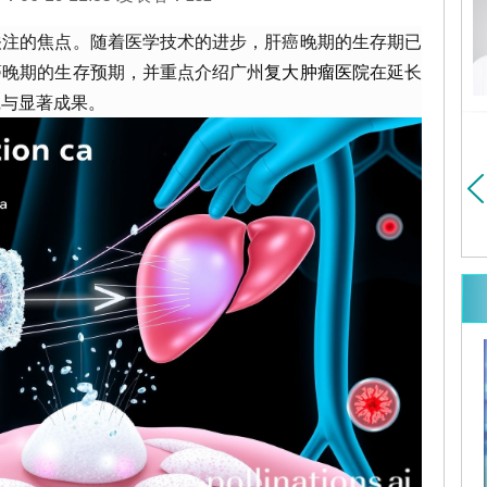
医大学胸心外科博士
从事肿瘤综合治疗及微创治
暨南大学博士研究生
疗20余年，擅长肺癌，肝
关注的焦点。随着医学技术的进步，肝癌晚期的生存期已
细>>
癌，胰腺癌...
详细>>
癌晚期的生存预期，并重点介绍广州
复大肿瘤医院
在延长
践与显著成果。