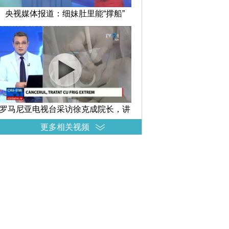
央视媒体报道：细妹肚里能“撑船”
罗马尼亚电视台采访徐克成院长，讲
述冷冻消瘤减瘤在治疗癌症中的
更多相关视频