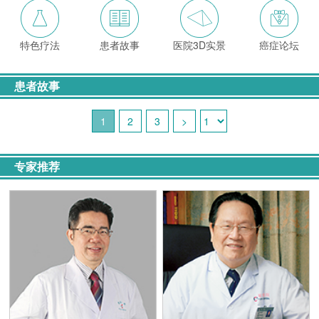
特色疗法
患者故事
医院3D实景
癌症论坛
患者故事
1
2
3
>
专家推荐