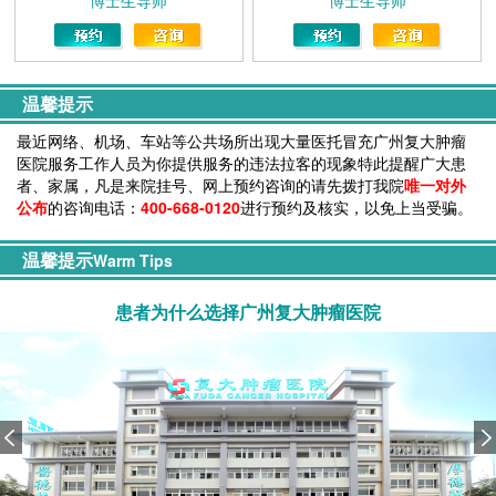
博士生导师
博士生导师
温馨提示
最近网络、机场、车站等公共场所出现大量医托冒充广州复大肿瘤
医院服务工作人员为你提供服务的违法拉客的现象特此提醒广大患
者、家属，凡是来院挂号、网上预约咨询的请先拨打我院
唯一对外
公布
的咨询电话：
400-668-0120
进行预约及核实，以免上当受骗。
温馨提示
Warm Tips
患者为什么选择广州复大肿瘤医院