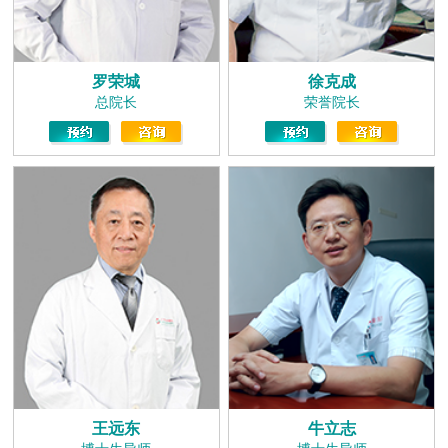
罗荣城
徐克成
总院长
荣誉院长
王远东
牛立志