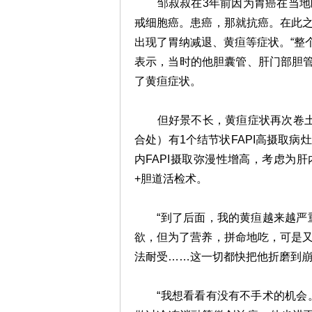
邹叔叔在3年前因为
胃癌
在当地
戒细胞癌。患癌，那就抗癌。在此
出现了胃纳减退、黄疸等症状。“整个
表示，当时的他胆囊管、肝门部胆管
了黄疸症状。
但好景不长，黄疸症状再次卷土重
合处）有1个结节状FAPI高摄取
内FAPI摄取弥漫性增高，考虑为
+胆道活检术。
“到了后面，我的黄疸越来越严重
欲，但为了营养，拼命地吃，可是
法耐受……这一切都快把他折磨到
“我想看看有没有不手术的机会。