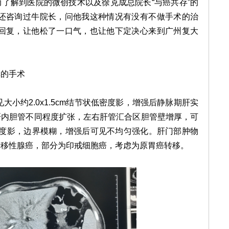
了解到医院的微创技术以及徐克成总院长“与癌共存”的
候还咨询过牛院长，问他我这种情况有没有不做手术的治
个回复，让他松了一口气，也让他下定决心来到广州复大
的手术
约2.0x1.5cm结节状低密度影，增强后静脉期肝实
肝内胆管不同程度扩张，左右肝管汇合区胆管壁增厚，可
组织密度影，边界模糊，增强后可见不均匀强化。肝门部肿物
转移性腺癌，部分为印戒细胞癌，考虑为原胃癌转移。