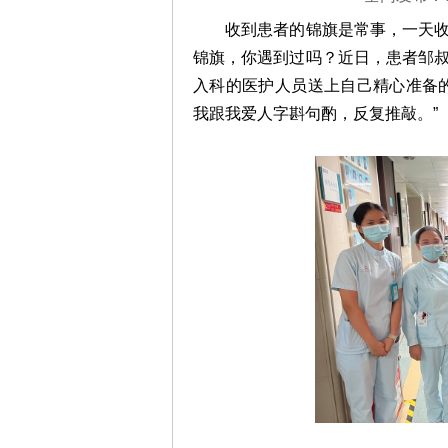
第四军
毕业；
收到患者的锦旗是常事，一天收到
导师...
详
锦旗，你遇到过吗？近日，患者邹
入科的医护人员送上自己精心准备
我跟我爱人字斟句酌，反复推敲。”