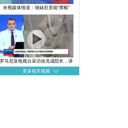
央视媒体报道：细妹肚里能“撑船”
罗马尼亚电视台采访徐克成院长，讲
述冷冻消瘤减瘤在治疗癌症中的
更多相关视频