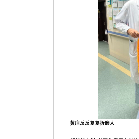
黄疸反反复复折磨人