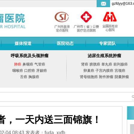
gzfdyy@163.
媒体报道
医院动态
专家团队
呼吸系统及头颈肿瘤
泌尿生殖系统肿瘤
肺癌
鼻咽癌
气管癌
肾癌
膀胱癌
睾丸癌
前列腺癌
咽喉癌
口腔癌
牙龈癌
卵巢癌
子宫内膜癌
宫颈癌
舌癌
胸腺癌
肾母细胞癌
附件肿瘤
阴囊肿瘤
者，一天内送三面锦旗！
副教授
曾宗渊
教授
04 08:43 发表者：fuda_xxfb