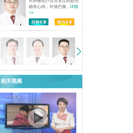
对肿瘤化疗后并发症的处理
颇有心得，对淋巴瘤...
详细
>>
相关视频