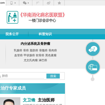
com
院务公开
科普知识
内分泌系统及骨肿瘤
乳腺癌
骨癌
脂肪癌
骨髓癌
骨肉癌
血管癌
甲状腺癌
软骨癌
黑色素瘤
尤文氏肉瘤
淋巴癌
搜索
治疗专家成员
文卫锋
主治医师