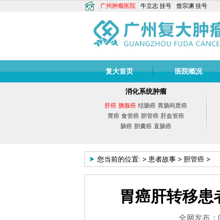
广州肿瘤医院
牛立志
挂号
曾宗渊
挂号
复大首页
医院概况
消化系统肿瘤
肝癌
胰腺癌
结肠癌
胃肠间质癌
胃癌
食管癌
胆管癌
肝血管癌
肠癌
胆囊癌
直肠癌
您当前的位置:
>
患者故事
>
胆管癌
>
胃癌肝转移患
牛立志
全网发布：02-