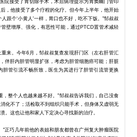
医院接受了胃切除手术，术后病理提示为胃窦幽门管印
之后，他接受了多个疗程的化疗。但今年上半年，他开始
人跟个‘小黄人’一样，胃口也不好，吃不下饭。”邹叔叔
管壁增厚、强化，有恶性可能，通过PTCD置管术减轻
来。今年6月，邹叔叔复查发现肝门区（左右肝管汇
病灶，伴肝内胆管明显扩张，考虑为胆管细胞癌可能；肝脏
肝内胆管引流不畅所致，医生为其进行了胆管引流管更换
，整个人也越来越不好。”邹叔叔告诉我们，自己没食
又消化不了；活检取不到组织只能手术，但身体又虚弱无
崩溃。这也让他和家人下定决心寻找新的治疗。
”正巧几年前他的表姐和朋友都曾在广州
复大肿瘤医院