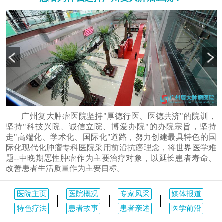
广州复大肿瘤医院坚持"厚德行医、医德共济"的院训，
坚持"科技兴院、诚信立院、博爱办院"的办院宗旨，坚持
走"高端化、学术化、国际化"道路，努力创建最具特色的国
际化现代化肿瘤专科医院采用前沿抗癌理念，将世界医学难
题--中晚期恶性肿瘤作为主要治疗对象，以延长患者寿命、
改善患者生活质量作为主要目标。
医院主页
医院概况
专家风采
媒体报道
特色疗法
患者故事
患者亲述
医学前沿