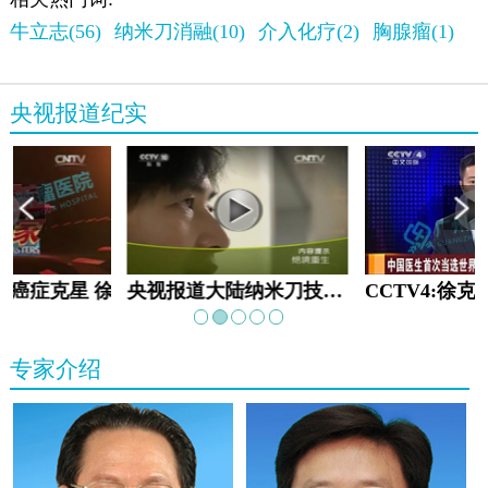
牛立志(56)
纳米刀消融(10)
介入化疗(2)
胸腺瘤(1)
央视报道纪实
教:癌症克星 徐克成
央视报道大陆纳米刀技术手术：绝境重生
专家介绍