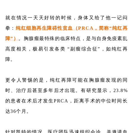
就在情况一天天好转的时候，身体又给了他一记闷
拳：
纯红细胞再生障碍性贫血（PRCA，简称“纯红再
障”）
。胸腺瘤最特殊的临床特点，是与自身免疫紊乱
高度相关，极易引发各类 “
副瘤综合征
”，如纯红再
障。
更令人警惕的是，
纯红再障
可能在胸腺瘤发现的同
时、治疗后甚至多年后才出现。有研究显示，23.8%
的患者在术后才发生PRCA，距离手术的中位时间长
达36个月。
针对凯特的情况，医疗团队迅速组织会诊，并邀请血