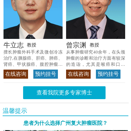
牛立志
曾宗渊
教授
教授
擅长肿瘤外科手术及微创冷冻
从事肿瘤研究40余年，在头颈
治疗,在胰腺癌、肝癌、肺癌、
肿瘤的诊断和治疗方面有较深
肾癌、甲状腺癌、腹腔肿瘤等
的造诣，尤其是喉癌和口腔
>>查看专家详情
癌，迄今仍是广东喉癌单病种
在线咨询
预约挂号
在线咨询
预约挂号
首席专家
>>查看专家详情
查看我院更多专家博士
温馨提示
患者为什么选择广州复大肿瘤医院？