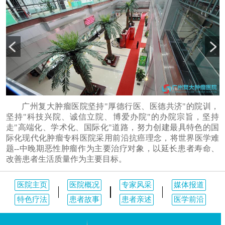
广州复大肿瘤医院坚持"厚德行医、医德共济"的院训，
坚持"科技兴院、诚信立院、博爱办院"的办院宗旨，坚持
走"高端化、学术化、国际化"道路，努力创建最具特色的国
际化现代化肿瘤专科医院采用前沿抗癌理念，将世界医学难
题--中晚期恶性肿瘤作为主要治疗对象，以延长患者寿命、
改善患者生活质量作为主要目标。
医院主页
医院概况
专家风采
媒体报道
特色疗法
患者故事
患者亲述
医学前沿