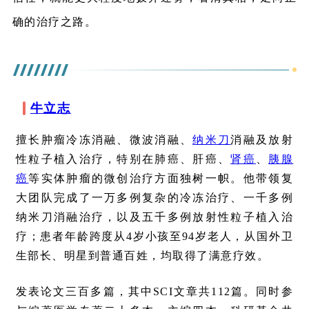
确的治疗之路。
牛立志
擅长肿瘤冷冻消融、微波消融、
纳米刀
消融及放射
性粒子植入治疗，特别在肺癌、肝癌、
肾癌
、
胰腺
癌
等实体肿瘤的微创治疗方面独树一帜。他带领复
大团队完成了一万多例复杂的冷冻治疗、一千多例
纳米刀消融治疗，以及五千多例放射性粒子植入治
疗；患者年龄跨度从4岁小孩至94岁老人，从国外卫
生部长、明星到普通百姓，均取得了满意疗效。
发表论文三百多篇，其中SCI文章共112篇。同时参