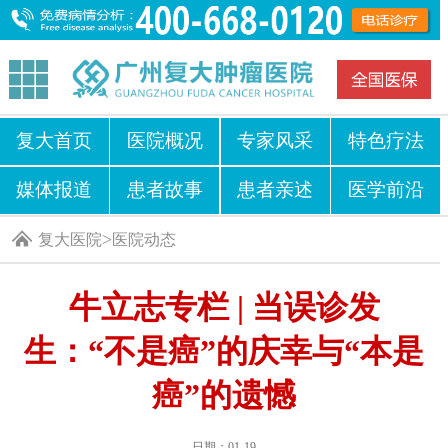
复大首页
医院概况
专家风采
特色疗法
媒体报道
患者故事
患者亲述
医学前沿
>
复大医院
医院动态
牛立志专栏 | 当误诊发
生：“不是癌”的庆幸与“本是
癌”的遗憾
日期：01-19