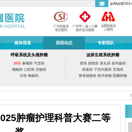
gzfdyy@163.
媒体报道
医院动态
专家团队
呼吸系统及头颈肿瘤
泌尿生殖系统肿瘤
肺癌
鼻咽癌
气管癌
肾癌
膀胱癌
睾丸癌
前列腺癌
咽喉癌
口腔癌
牙龈癌
卵巢癌
子宫内膜癌
宫颈癌
舌癌
胸腺癌
肾母细胞癌
附件肿瘤
阴囊肿瘤
025肿瘤护理科普大赛二等
副教授
曾宗渊
教授