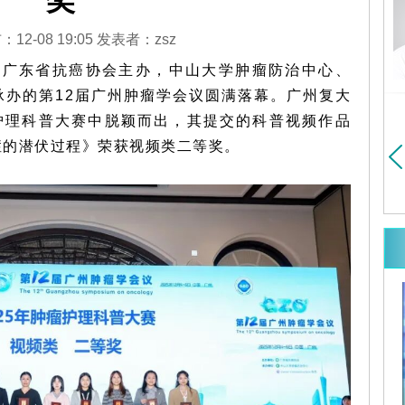
奖
医大学胸心外科博士
毕业于中山医学院（现中山
暨南大学博士研究生
大学）医疗系...
详细>>
细>>
12-08 19:05 发表者：zsz
由广东省抗癌协会主办，中山大学肿瘤防治中心、
承办的第12届广州肿瘤学会议圆满落幕。广州
复大
瘤护理科普大赛中脱颖而出，其提交的科普视频作品
症的潜伏过程》荣获视频类二等奖。