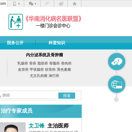
com
院务公开
科普知识
内分泌系统及骨肿瘤
乳腺癌
骨癌
脂肪癌
骨髓癌
骨肉癌
血管癌
甲状腺癌
软骨癌
黑色素瘤
尤文氏肉瘤
淋巴癌
搜索
治疗专家成员
文卫锋
主治医师