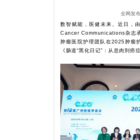
第四军
毕业；
导师...
详
全网发布：
数智赋能，医健未来。近日，
Cancer Communications
杂志
肿瘤医院
护理团队在2025肿
《肠道“黑化日记”：从息肉到癌