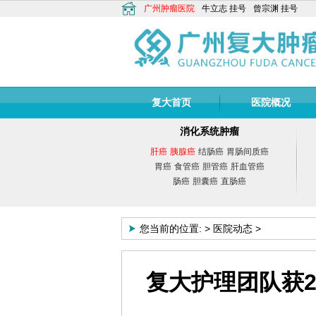
广州肿瘤医院
牛立志
挂号
曾宗渊
挂号
复大首页
医院概况
消化系统肿瘤
肝癌
胰腺癌
结肠癌
胃肠间质癌
胃癌
食管癌
胆管癌
肝血管癌
肠癌
胆囊癌
直肠癌
您当前的位置:
>
医院动态
>
复大护理团队获2
牛立志