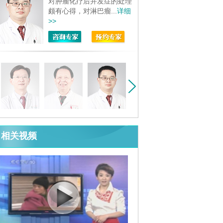
对肿瘤化疗后并发症的处理
颇有心得，对淋巴瘤...
详细
>>
相关视频