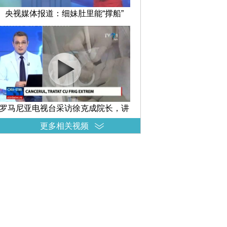
央视媒体报道：细妹肚里能“撑船”
罗马尼亚电视台采访徐克成院长，讲
述冷冻消瘤减瘤在治疗癌症中的
更多相关视频