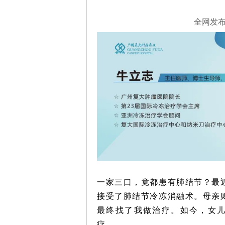
第四军
毕业；
导师...
详
全网发布：
一家三口，竟都患有肺结节？最
接受了肺结节
冷冻消融术
。母亲
最终找了我做治疗。如今，女
疗。