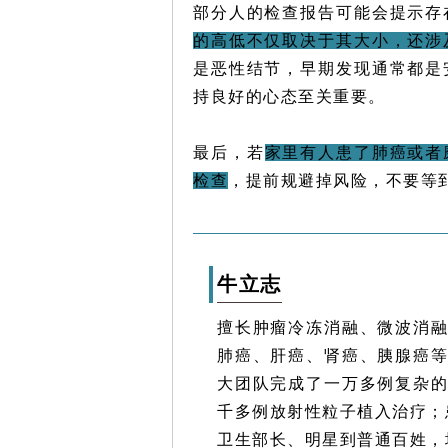
部分人的检查报告可能会提示存
的高低不仅取决于其大小，还涉
是恶性结节，早期发现通常都是
持良好的心态至关重要。
最后，若
家里有人患了肺癌或者
检查
，提前规避掉风险，不要等
牛立志
擅长肿瘤冷冻消融、微波消
肺癌、
肝癌
、
肾癌
、
胰腺癌
大团队完成了一万多例复杂
千多例放射性粒子植入治疗；患
卫生部长、明星到普通百姓，