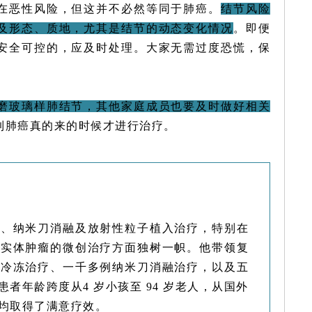
在恶性风险，但这并不必然等同于
肺癌
。
结节风险
及形态、质地，尤其是结节的动态变化情况
。即便
安全可控的，应及时处理。大家无需过度恐慌，保
磨玻璃样肺结节，其他家庭成员也要及时做好相关
到肺癌真的来的时候才进行治疗。
融、
纳米刀
消融及放射性粒子植入治疗，特别在
等实体肿瘤的微创治疗方面独树一帜。他带领复
的冷冻治疗、一千多例纳米刀消融治疗，以及五
者年龄跨度从4 岁小孩至 94 岁老人，从国外
均取得了满意疗效。