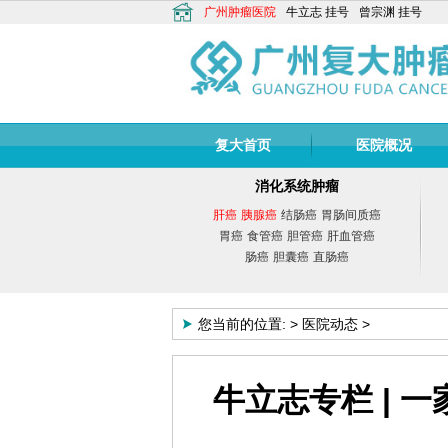
广州肿瘤医院
牛立志
挂号
曾宗渊
挂号
复大首页
医院概况
消化系统肿瘤
肝癌
胰腺癌
结肠癌
胃肠间质癌
胃癌
食管癌
胆管癌
肝血管癌
肠癌
胆囊癌
直肠癌
您当前的位置:
>
医院动态
>
牛立志专栏 | 
牛立志