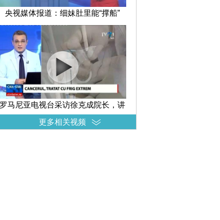
央视媒体报道：细妹肚里能“撑船”
罗马尼亚电视台采访徐克成院长，讲
述冷冻消瘤减瘤在治疗癌症中的
更多相关视频