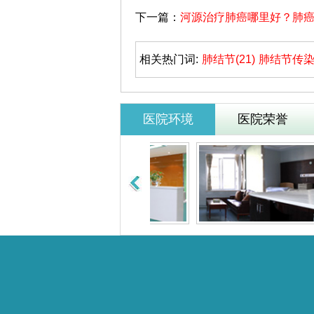
下一篇：
河源治疗肺癌哪里好？肺
相关热门词:
肺结节(21)
肺结节传染吗
医院环境
医院荣誉