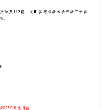
I文章共112篇。同时参与编著医学专著二十多
项。
长
约2025广州医博会