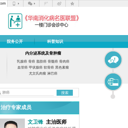
com
院务公开
科普知识
内分泌系统及骨肿瘤
乳腺癌
骨癌
脂肪癌
骨髓癌
骨肉癌
血管癌
甲状腺癌
软骨癌
黑色素瘤
尤文氏肉瘤
淋巴癌
搜索
治疗专家成员
文卫锋
主治医师