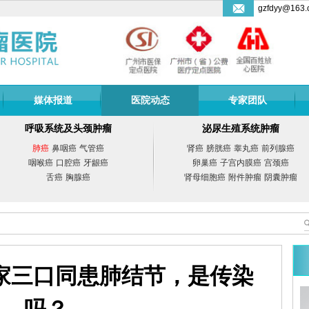
gzfdyy@163.
媒体报道
医院动态
专家团队
呼吸系统及头颈肿瘤
泌尿生殖系统肿瘤
肺癌
鼻咽癌
气管癌
肾癌
膀胱癌
睾丸癌
前列腺癌
咽喉癌
口腔癌
牙龈癌
卵巢癌
子宫内膜癌
宫颈癌
舌癌
胸腺癌
肾母细胞癌
附件肿瘤
阴囊肿瘤
一家三口同患肺结节，是传染
副教授
曾宗渊
教授