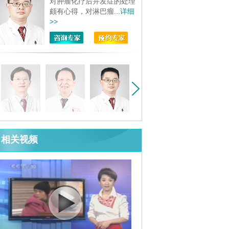
对肿瘤化疗后并发症的处理
颇有心得，对淋巴瘤...
详细
>>
相关视频