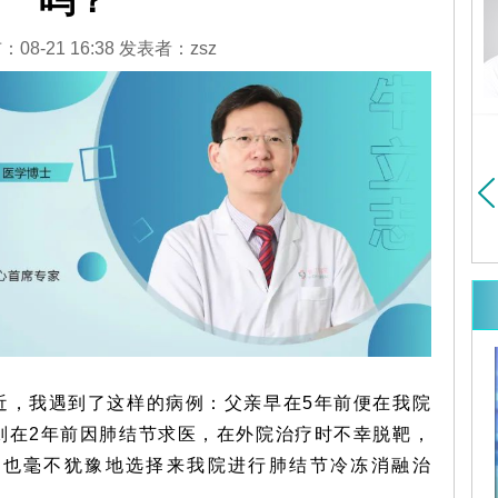
吗？
医大学胸心外科博士
毕业于中山医学院（现中山
暨南大学博士研究生
大学）医疗系...
详细>>
细>>
08-21 16:38 发表者：zsz
近，我遇到了这样的病例：父亲早在5年前便在我院
则在2年前因肺结节求医，在外院治疗时不幸脱靶，
儿也毫不犹豫地选择来我院进行肺结节冷冻消融治