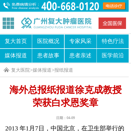
复大首页
医院概况
专家风采
特色疗法
媒体报道
患者故事
患者亲述
医学前沿
>
>
复大医院
媒体报道
报纸报道
海外总报纸报道徐克成教授
荣获白求恩奖章
日期：04-09
2013 年1月7日，中国北京，在卫生部举行的