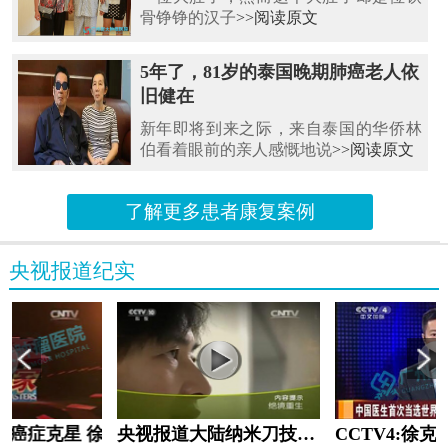
骨铮铮的汉子
>>阅读原文
5年了，81岁的泰国晚期肺癌老人依
旧健在
新年即将到来之际，来自泰国的华侨林
伯看着眼前的亲人感慨地说
>>阅读原文
了解更多患者康复案例
央视报道纪实
教:癌症克星 徐克成
央视报道大陆纳米刀技术手术：绝境重生