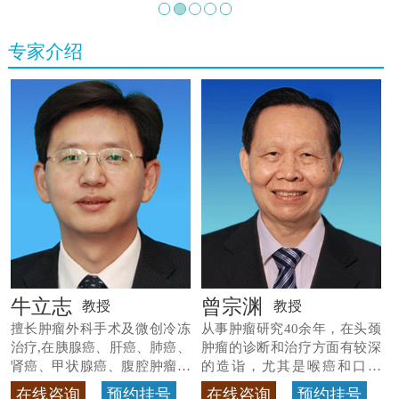
专家介绍
牛立志
曾宗渊
教授
教授
擅长肿瘤外科手术及微创冷冻
从事肿瘤研究40余年，在头颈
治疗,在胰腺癌、肝癌、肺癌、
肿瘤的诊断和治疗方面有较深
肾癌、甲状腺癌、腹腔肿瘤等
的造诣，尤其是喉癌和口腔
>>查看专家详情
癌，迄今仍是广东喉癌单病种
在线咨询
预约挂号
在线咨询
预约挂号