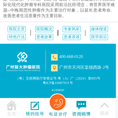
际化现代化肿瘤专科医院采用前沿抗癌理念，将世界医学难
题--中晚期恶性肿瘤作为主要治疗对象，以延长患者寿命、
改善患者生活质量作为主要目标。
医院主页
医院概况
专家风采
媒体报道
特色疗法
患者故事
患者亲述
医学前沿
400-668-0120
广州市天河区棠德西路·2号
（粤）互联网医疗审查证号:粤（A）广（2024）第995号
粤ICP备16087931号
复大肿瘤医院