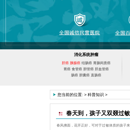
消化系统肿瘤
肝癌
胰腺癌
结肠癌
胃肠间质癌
胃癌
食管癌
胆管癌
肝血管癌
肠癌
胆囊癌
直肠癌
您当前的位置:
>
科普知识
>
春天到，孩子又双叕过敏
春风拂面，花开正好，可对于过敏体质的孩子