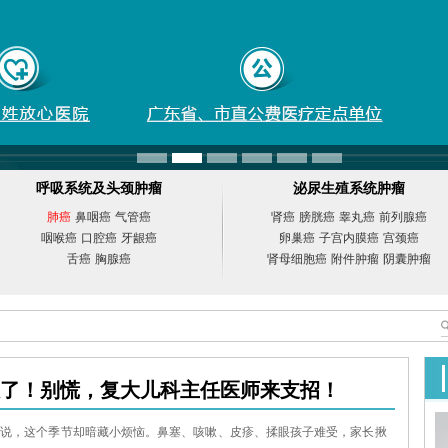
呼吸系统及头颈肿瘤
泌尿生殖系统肿瘤
肺癌
鼻咽癌
气管癌
肾癌
膀胱癌
睾丸癌
前列腺癌
咽喉癌
口腔癌
牙龈癌
卵巢癌
子宫内膜癌
宫颈癌
舌癌
胸腺癌
肾母细胞癌
附件肿瘤
阴囊肿瘤
了！别慌，复大儿科主任医师来支招！
来说，这个季节却暗藏小烦恼。鼻塞、咳嗽、皮疹、揉眼孩子难受，家长揪