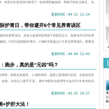
师，特意为宝爸宝妈们整理了一份实用防敏指南，帮孩子轻松过春天。 先
更新时间：04-11 12:14
国际护胃日，带你避开6个常见养胃误区
熟能详的养胃说法，其实大多是特定情况下的权宜之计。如果当作日常的养
越伤。4月9日是国际护胃日，小编特为您盘点六大常见养胃误区，看看你
更新时间：04-09 11:43
：跑步，真的是“元凶”吗？
因心源性猝死，抢救无效逝世。 心源性猝死，是因心脏原因引起的、在急性症状
凶险，往往让人措手不及。 据中华医学会病理学分会2022年发布的共
透
更新时间：03-25 14:17
已
舞
测+护肝大法！