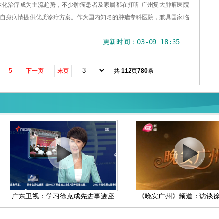
体化治疗成为主流趋势，不少肿瘤患者及家属都在打听 广州复大肿瘤医院
为自身病情提供优质诊疗方案。作为国内知名的肿瘤专科医院，兼具国家临
更新时间：03-09 18:35
5
下一页
末页
共
112
页
780
条
广东卫视：学习徐克成先进事迹座
《晚安广州》频道：访谈徐克