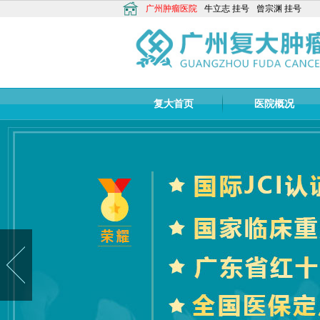
广州肿瘤医院
牛立志
挂号
曾宗渊
挂号
复大首页
医院概况