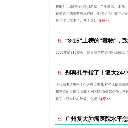
你的肝，还好吗？我们来做一个小测试： 肝脏
键是这兄弟没有痛觉神经，受伤了也不吭声，等
坏习惯，你中了几条？ 0 1...
详细>>
“3·15”上榜的“毒物
2026年的315晚会，简直就是吃货们的塌房现...
别再扎手指了！复大24
各位糖友请集合！今天聊点事儿 有句话说高血
摸不着的血糖过山车！ 长期血糖忽高忽低，不
推手，还会让心绞痛、心梗...
详细>>
广州复大肿瘤医院水平怎