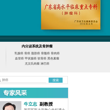
内分泌系统及骨肿瘤
乳腺癌
骨癌
脂肪癌
骨髓癌
骨肉癌
血管癌
甲状腺癌
软骨癌
黑色素瘤
尤文氏肉瘤
淋巴癌
搜索
牛立志
副教授
第四军医大学胸心外科博士