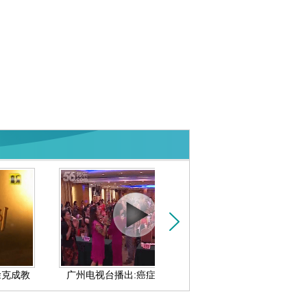
成教
广州电视台播出:癌症康复协会挂
广东新闻联播：省