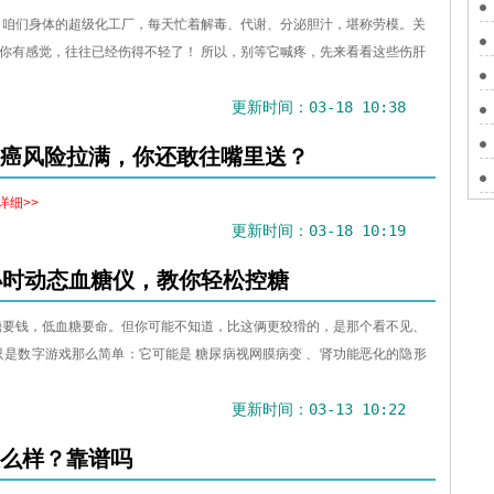
，咱们身体的超级化工厂，每天忙着解毒、代谢、分泌胆汁，堪称劳模。关
你有感觉，往往已经伤得不轻了！ 所以，别等它喊疼，先来看看这些伤肝
更新时间：03-18 10:38
”，致癌风险拉满，你还敢往嘴里送？
详细>>
更新时间：03-18 10:19
小时动态血糖仪，教你轻松控糖
糖要钱，低血糖要命。但你可能不知道，比这俩更狡猾的，是那个看不见、
只是数字游戏那么简单：它可能是 糖尿病视网膜病变 、肾功能恶化的隐形
更新时间：03-13 10:22
么样？靠谱吗