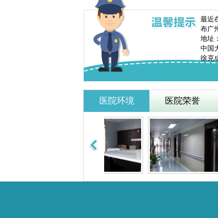
最近
布广
地址
中国大
徐克成
医院环境
医院荣誉