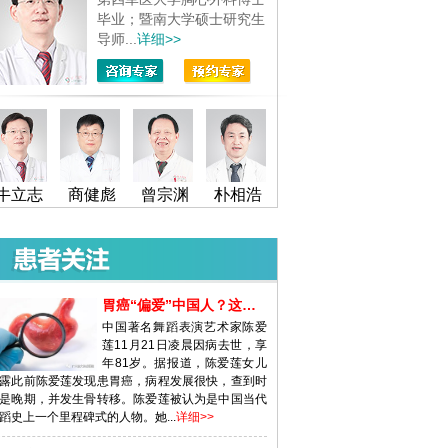
毕业；暨南大学硕士研究生
导师...
详细>>
牛立志
商健彪
曾宗渊
朴相浩
胃癌“偏爱”中国人？这六类人要
中国著名舞蹈表演艺术家陈爱
莲11月21日凌晨因病去世，享
年81岁。据报道，陈爱莲女儿
露此前陈爱莲发现患胃癌，病程发展很快，查到时
是晚期，并发生骨转移。陈爱莲被认为是中国当代
蹈史上一个里程碑式的人物。她...
详细>>