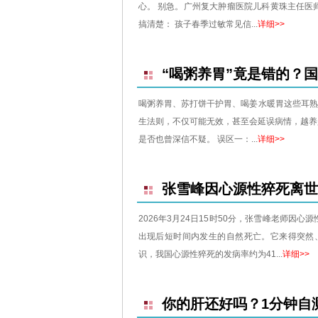
心。 别急。广州复大肿瘤医院儿科黄珠主任医
搞清楚： 孩子春季过敏常见信...
详细>>
“喝粥养胃”竟是错的？
喝粥养胃、苏打饼干护胃、喝姜水暖胃这些耳
生法则，不仅可能无效，甚至会延误病情，越养
是否也曾深信不疑。 误区一：...
详细>>
张雪峰因心源性猝死离世
2026年3月24日15时50分，张雪峰老师
出现后短时间内发生的自然死亡。它来得突然、
识，我国心源性猝死的发病率约为41...
详细>>
你的肝还好吗？1分钟自