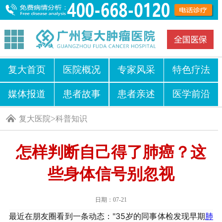
复大首页
医院概况
专家风采
特色疗法
媒体报道
患者故事
患者亲述
医学前沿
>
复大医院
科普知识
怎样判断自己得了肺癌？这
些身体信号别忽视
日期：07-21
最近在朋友圈看到一条动态："35岁的同事体检发现早期
肺