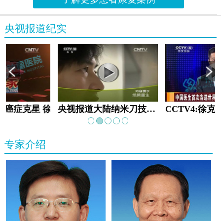
央视报道纪实
教:癌症克星 徐克成
央视报道大陆纳米刀技术手术：绝境重生
专家介绍