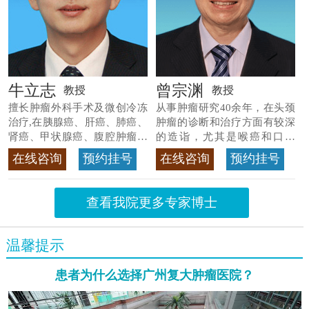
牛立志
曾宗渊
教授
教授
擅长肿瘤外科手术及微创冷冻
从事肿瘤研究40余年，在头颈
治疗,在胰腺癌、肝癌、肺癌、
肿瘤的诊断和治疗方面有较深
肾癌、甲状腺癌、腹腔肿瘤等
的造诣，尤其是喉癌和口腔
>>查看专家详情
癌，迄今仍是广东喉癌单病种
在线咨询
预约挂号
在线咨询
预约挂号
首席专家
>>查看专家详情
查看我院更多专家博士
温馨提示
患者为什么选择广州复大肿瘤医院？