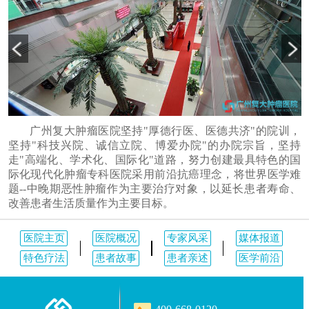
广州复大肿瘤医院坚持"厚德行医、医德共济"的院训，
坚持"科技兴院、诚信立院、博爱办院"的办院宗旨，坚持
走"高端化、学术化、国际化"道路，努力创建最具特色的国
际化现代化肿瘤专科医院采用前沿抗癌理念，将世界医学难
题--中晚期恶性肿瘤作为主要治疗对象，以延长患者寿命、
改善患者生活质量作为主要目标。
医院主页
医院概况
专家风采
媒体报道
特色疗法
患者故事
患者亲述
医学前沿