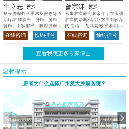
牛立志
曾宗渊
教授
教授
擅长肿瘤外科手术及微创冷冻
从事肿瘤研究40余年，在头颈
治疗,在胰腺癌、肝癌、肺癌、
肿瘤的诊断和治疗方面有较深
肾癌、甲状腺癌、腹腔肿瘤等
的造诣，尤其是喉癌和口腔
>>查看专家详情
癌，迄今仍是广东喉癌单病种
在线咨询
预约挂号
在线咨询
预约挂号
首席专家
>>查看专家详情
查看我院更多专家博士
温馨提示
患者为什么选择广州复大肿瘤医院？