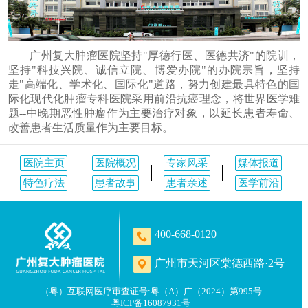
广州复大肿瘤医院坚持"厚德行医、医德共济"的院训，
坚持"科技兴院、诚信立院、博爱办院"的办院宗旨，坚持
走"高端化、学术化、国际化"道路，努力创建最具特色的国
际化现代化肿瘤专科医院采用前沿抗癌理念，将世界医学难
题--中晚期恶性肿瘤作为主要治疗对象，以延长患者寿命、
改善患者生活质量作为主要目标。
医院主页
医院概况
专家风采
媒体报道
特色疗法
患者故事
患者亲述
医学前沿
400-668-0120
广州市天河区棠德西路·2号
（粤）互联网医疗审查证号:粤（A）广（2024）第995号
粤ICP备16087931号