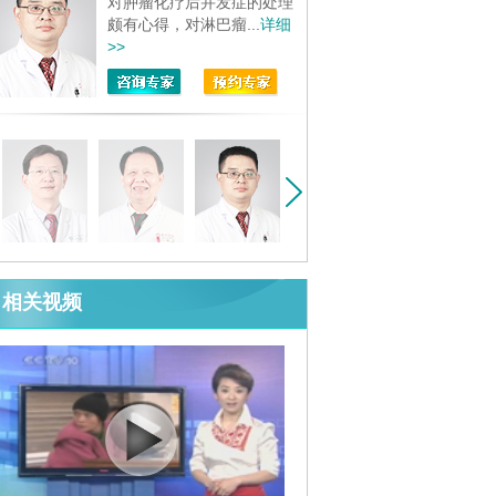
对肿瘤化疗后并发症的处理
颇有心得，对淋巴瘤...
详细
>>
相关视频