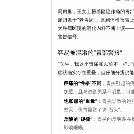
第四军
毕业；
厨房里，王女士捂着隐隐作痛的胃
导师...
详
痛归咎于“老胃病”，直到体检报告上
大肿瘤医院
的消化内科不断上演—
警告信号。
容易被混淆的“胃部警报”
“医生，我这个胃痛和以前不一样..
症状确实存在重叠，但仔细分辨仍
疼痛的“性格”不同
：胃炎引起的
加重，且与进食关系不明显，可
饱胀感的“重量”
：胃炎导致的饱
整天，像胃里塞了块“石头”。
反酸的“规律”
：胃炎的反酸多在
影响睡眠。