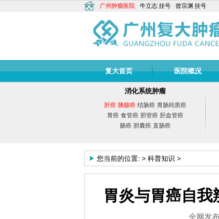
广州肿瘤医院
牛立志
挂号
曾宗渊
挂号
复大首页
医院概况
消化系统肿瘤
肝癌
胰腺癌
结肠癌
胃肠间质癌
胃癌
食管癌
胆管癌
肝血管癌
肠癌
胆囊癌
直肠癌
您当前的位置:
>
科普知识
>
胃炎与胃癌自我
牛立志
全网发布：