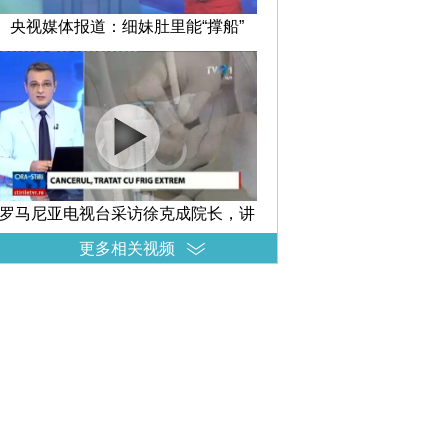
央视媒体报道：细妹肚里能“撑船”
罗马尼亚电视台采访徐克成院长，讲
述冷冻消瘤减瘤在治疗癌症中的
更多相关视频