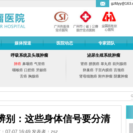
gzfdyy@163.
媒体报道
医院动态
专家团队
呼吸系统及头颈肿瘤
泌尿生殖系统肿瘤
肺癌
鼻咽癌
气管癌
肾癌
膀胱癌
睾丸癌
前列腺癌
咽喉癌
口腔癌
牙龈癌
卵巢癌
子宫内膜癌
宫颈癌
舌癌
胸腺癌
肾母细胞癌
附件肿瘤
阴囊肿瘤
辨别：这些身体信号要分清
副教授
曾宗渊
教授
07-07 16:49 发表者：zsz