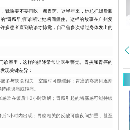
医大学胸心外科博士
毕业于中山医学院（现中山
暨南大学博士研究生
大学）医疗系...
详细>>
部，犹豫要不要再吃一颗胃药。这半年来，她总把饭后胀
细>>
的“
胃癌
早期”诊断让她瞬间僵住。这样的故事在广州
复
—许多患者直到确诊才惊觉，自己曾多次错过身体发出的
.”门诊室里，这样的描述常常让医生警觉。胃炎和胃癌的
能发现关键差异：
疼痛多与饮食相关，空腹时可能缓解；胃癌的疼痛则逐渐
能持续隐痛或钝痛。
胀感常在饭后1-2小时缓解；胃癌引起的堵塞感可能持续
餐后1小时内出现；胃癌相关的反酸可能夜间加重，甚至