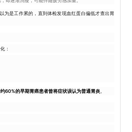
肥，却逐渐消瘦，可能伴随疲劳感加重。
总以为是工作累的，直到体检发现血红蛋白偏低才查出胃
理化：
。
：
约60%的早期胃癌患者曾将症状误认为普通胃炎
。
：