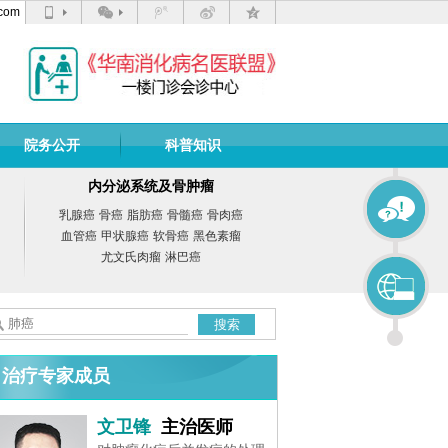
com
院务公开
科普知识
内分泌系统及骨肿瘤
乳腺癌
骨癌
脂肪癌
骨髓癌
骨肉癌
血管癌
甲状腺癌
软骨癌
黑色素瘤
尤文氏肉瘤
淋巴癌
搜索
治疗专家成员
文卫锋
主治医师