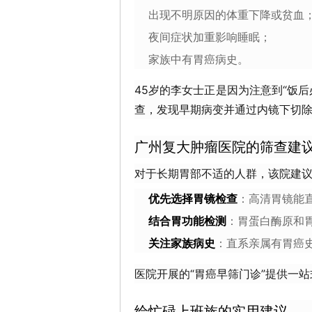
出现不明原因的体重下降或贫血
夜间症状加重影响睡眠；
家族中有胃癌病史。
45岁的李女士正是因为注意到“饭
查，发现早期病变并通过内镜下切
广州复大肿瘤医院的筛查建
对于长期胃部不适的人群，该院建
优先选择胃镜检查
：高清胃镜能
结合胃功能检测
：胃蛋白酶原和胃
关注家族病史
：直系亲属有胃癌
医院开展的“胃癌早筛门诊”提供一
给忙碌上班族的实用建议