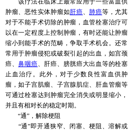
该疗法在临床上最常应用于一些富血供
肿瘤、恶性实体肿瘤如
肝癌
、
肺癌
等，尤其
对于不能手术切除的肿瘤，血管栓塞治疗可
以在一定程度上控制肿瘤，有时还能让肿瘤
缩小到能手术的范畴，争取手术机会。还常
常用于肿瘤侵犯或破裂引起的出血，如宫颈
癌、
鼻咽癌
、肝癌、膀胱癌大出血等的栓塞
止血治疗。此外，对于少数良性富血供肿
瘤，如子宫肌瘤、子宫腺肌症、肝血管瘤等
可通过栓塞达到肿瘤完全消失或明显缩小，
并且有相对长的稳定时期。
“通”，解除梗阻
“通”即开通狭窄、闭塞、梗阻、溶解或