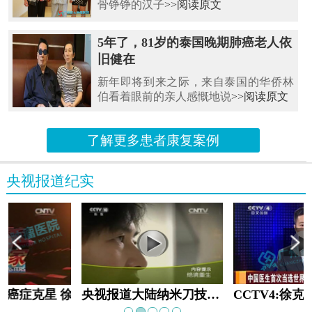
骨铮铮的汉子
>>阅读原文
5年了，81岁的泰国晚期肺癌老人依
旧健在
新年即将到来之际，来自泰国的华侨林
伯看着眼前的亲人感慨地说
>>阅读原文
了解更多患者康复案例
央视报道纪实
教:癌症克星 徐克成
央视报道大陆纳米刀技术手术：绝境重生