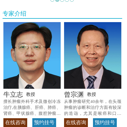
专家介绍
牛立志
曾宗渊
教授
教授
擅长肿瘤外科手术及微创冷冻
从事肿瘤研究40余年，在头颈
治疗,在胰腺癌、肝癌、肺癌、
肿瘤的诊断和治疗方面有较深
肾癌、甲状腺癌、腹腔肿瘤等
的造诣，尤其是喉癌和口腔
>>查看专家详情
癌，迄今仍是广东喉癌单病种
在线咨询
预约挂号
在线咨询
预约挂号
首席专家
>>查看专家详情