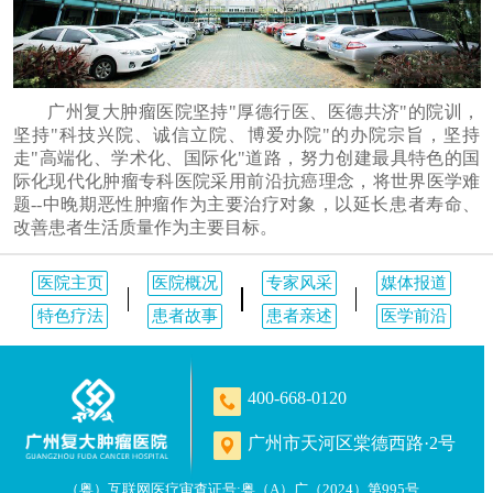
广州复大肿瘤医院坚持"厚德行医、医德共济"的院训，
坚持"科技兴院、诚信立院、博爱办院"的办院宗旨，坚持
走"高端化、学术化、国际化"道路，努力创建最具特色的国
际化现代化肿瘤专科医院采用前沿抗癌理念，将世界医学难
题--中晚期恶性肿瘤作为主要治疗对象，以延长患者寿命、
改善患者生活质量作为主要目标。
医院主页
医院概况
专家风采
媒体报道
特色疗法
患者故事
患者亲述
医学前沿
400-668-0120
广州市天河区棠德西路·2号
（粤）互联网医疗审查证号:粤（A）广（2024）第995号