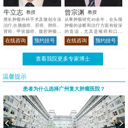
牛立志
曾宗渊
教授
教授
擅长肿瘤外科手术及微创冷冻
从事肿瘤研究40余年，在头颈
治疗,在胰腺癌、肝癌、肺癌、
肿瘤的诊断和治疗方面有较深
肾癌、甲状腺癌、腹腔肿瘤等
的造诣，尤其是喉癌和口腔
>>查看专家详情
癌，迄今仍是广东喉癌单病种
在线咨询
预约挂号
在线咨询
预约挂号
首席专家
>>查看专家详情
查看我院更多专家博士
温馨提示
患者为什么选择广州复大肿瘤医院？