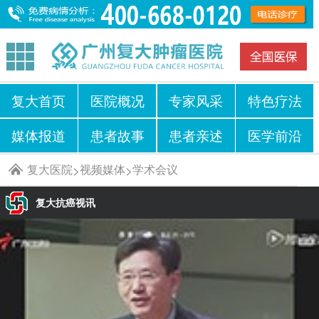
复大首页
医院概况
专家风采
特色疗法
媒体报道
患者故事
患者亲述
医学前沿
复大医院
视频媒体
学术会议
>
>
复大抗癌视讯