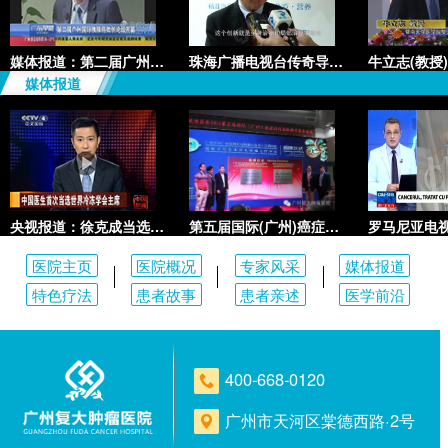
媒体报道：第二届广州国际胰腺癌
珠海广播电视台传奇导视频道介绍
媒体报道
央视报道：徐克成当选世界冷冻学
第五届国际(广州)癌症治疗论坛在
医院主页
医院概况
专家风采
媒体报道
特色疗法
患者故事
患者亲述
医学前沿
400-668-0120
广州市天河区棠德西路·2号