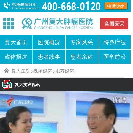
复大首页
医院概况
专家风采
特色疗法
媒体报道
患者故事
患者亲述
医学前沿
复大医院
视频媒体
地方媒体
>
>
复大抗癌视讯