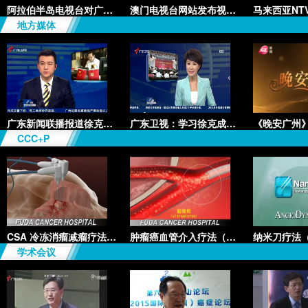
阿拉伯半岛电视台对广州复大的专
澳门电视台网站发布视频《学者推
地方媒体
广东新闻联播报道徐克成：“智慧
广东卫视：学习徐克成先进事迹座
CCC+P
CSA 冷冻消瘤减瘤疗法（Cryosurg
肿瘤癌血管介入疗法（Cancer Vas
学术会议