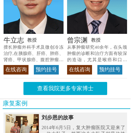
牛立志
曾宗渊
教授
教授
擅长肿瘤外科手术及微创冷冻
从事肿瘤研究40余年，在头颈
治疗,在胰腺癌、肝癌、肺癌、
肿瘤的诊断和治疗方面有较深
肾癌、甲状腺癌、腹腔肿瘤等
的造诣，尤其是喉癌和口腔
>>查看专家详情
癌，迄今仍是广东喉癌单病种
在线咨询
预约挂号
在线咨询
预约挂号
首席专家
>>查看专家详情
查看我院更多专家博士
康复案例
刘步恩的故事
2014年6月5日，复大肿瘤医院又迎来了