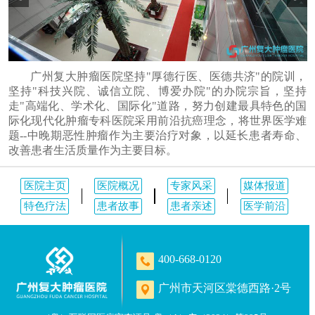
广州复大肿瘤医院坚持"厚德行医、医德共济"的院训，
坚持"科技兴院、诚信立院、博爱办院"的办院宗旨，坚持
走"高端化、学术化、国际化"道路，努力创建最具特色的国
际化现代化肿瘤专科医院采用前沿抗癌理念，将世界医学难
题--中晚期恶性肿瘤作为主要治疗对象，以延长患者寿命、
改善患者生活质量作为主要目标。
医院主页
医院概况
专家风采
媒体报道
特色疗法
患者故事
患者亲述
医学前沿
400-668-0120
广州市天河区棠德西路·2号