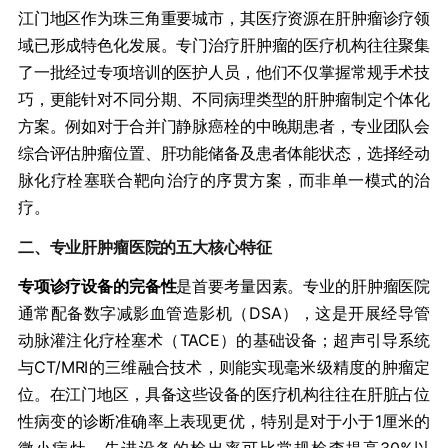
江门地区作为珠三角重要城市，其医疗资源在肝肿瘤诊疗领
域已形成特色化发展。专门治疗肝肿瘤的医疗机构往往聚集
了一批经过专项培训的医护人员，他们不仅掌握常规手术技
巧，更能针对不同分期、不同病理类型的肝肿瘤制定个体化
方案。例如对于合并门静脉癌栓的中晚期患者，专业团队会
综合评估肿瘤位置、肝功能储备及患者体能状态，选择经动
脉化疗栓塞联合靶向治疗的序贯方案，而非单一模式的治
疗。
二、专业肝肿瘤医院的五大核心特征
​专项诊疗设备的完备性​
​是首要考量因素。专业的肝肿瘤医院
通常配备数字减影血管造影机（DSA），这是开展经导管
动脉灌注化疗栓塞术（TACE）的基础设备；超声引导系统
与CT/MRI的三维融合技术，则能实现毫米级精度的肿瘤定
位。在江门地区，具备这些设备的医疗机构往往在肝脏占位
性病变的诊断准确率上表现更优，特别是对于小于1厘米的
微小病灶，先进设备的检出率可比常规检查提高30%以