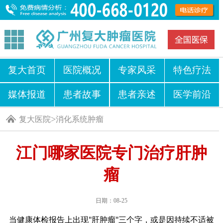
复大首页
医院概况
专家风采
特色疗法
媒体报道
患者故事
患者亲述
医学前沿
>
复大医院
消化系统肿瘤
江门哪家医院专门治疗肝肿
瘤
日期：08-25
当健康体检报告上出现"肝肿瘤"三个字，或是因持续不适被