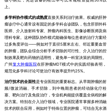
上。
​多学科协作模式的成熟度​
​直接关系到治疗效果。权威的肝肿
瘤诊疗中心通常设有固定的多学科会诊团队，包含肝胆外科
医师、介入放射科专家、肿瘤内科医生、影像诊断医师及病
理科专家。这种团队协作模式能确保每位患者的治疗方案经
过多角度评估——例如对于直径5厘米左右、邻近重要血管
的肿瘤，团队会综合分析手术切除的可行性、介入治疗的控
制效果及靶向药物的适用性，避免单一科室决策的局限性。
广州
复大肿瘤医院
在肝肿瘤MDT模式中的实践经验表明，
规范化多学科讨论可使治疗有效率提升约25%。
​治疗技术的全面性​
​是专业医院的重要标志。从早期肿瘤的射
频/微波消融、手术切除，到中晚期患者的经动脉化疗栓
塞、靶向治疗及免疫治疗，专业机构能提供覆盖全病程的解
决方案。特别在介入治疗领域，专业医院通常掌握多种消融
技术的联合应用，例如对于特殊位置的肿瘤，可结合无水酒