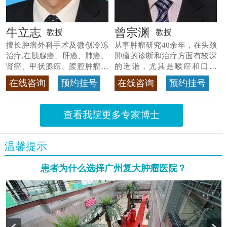
牛立志
曾宗渊
教授
教授
擅长肿瘤外科手术及微创冷冻
从事肿瘤研究40余年，在头颈
治疗,在胰腺癌、肝癌、肺癌、
肿瘤的诊断和治疗方面有较深
肾癌、甲状腺癌、腹腔肿瘤等
的造诣，尤其是喉癌和口腔
>>查看专家详情
癌，迄今仍是广东喉癌单病种
在线咨询
预约挂号
在线咨询
预约挂号
首席专家
>>查看专家详情
查看我院更多专家博士
温馨提示
患者为什么选择广州复大肿瘤医院？