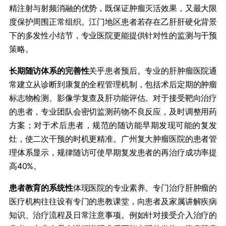
精注射与射频消融的优势，既保证肿瘤灭活效果，又最大限
度保护周围正常组织。江门地区患者若存在乙肝肝硬化背景
下的多发性小结节，专业医院更能提供针对性的监测与干预
策略。
​长期随访体系的完善性​
​关乎患者预后。专业的肝肿瘤医院通
常建立从诊断到康复的全程管理机制，包括术后定期的肿瘤
标志物检测、影像学复查及肝功能评估。对于接受靶向治疗
的患者，专业团队会密切监测药物不良反应，及时调整用药
方案；对于术后患者，规范的随访能早期发现可能的复发
灶，使二次干预的时机更精准。广州复大肿瘤医院的患者管
理体系显示，规律随访可使早期复发患者的再治疗成功率提
高40%。
​患者教育的系统性​
​体现医院的专业素养。专门治疗肝肿瘤的
医疗机构往往设有专门的患教课堂，向患者及家属讲解疾病
知识、治疗流程及日常注意事项。例如针对接受介入治疗的