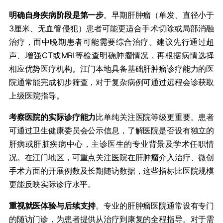
​明确自身疾病阶段是第一步​
​。早期肝肿瘤（单发、直径小于
3厘米、无血管侵犯）患者可能更适合手术切除或局部消融
治疗，而中晚期患者可能需要综合治疗。建议先行通过超
声、增强CT或MRI等检查明确肿瘤情况，再根据病情选择
相应优势医疗机构。江门本地具备基础肝肿瘤诊疗能力的医
院通常能完成初步筛查，对于复杂病例可通过远程会诊获取
上级医院指导。
​考察医院的实际诊疗能力​
​比单纯关注医院等级更重要。患者
可通过卫生健康委员会公示信息，了解医院是否设有独立的
肝病或肝脏疾病中心，主诊医生的专业背景及学术任职情
况。在江门地区，可重点关注医院在肝肿瘤介入治疗、微创
手术方面的开展例数及长期随访数据，这些指标比医院规模
更能反映实际诊疗水平。
​重视就医体验与后续支持​
​。专业的肝肿瘤医院通常设有专门
的随访门诊，为患者提供从治疗到康复的全程指导。对于需