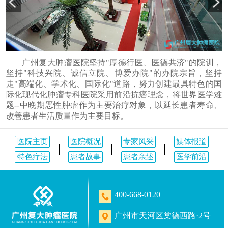
广州复大肿瘤医院坚持"厚德行医、医德共济"的院训，
坚持"科技兴院、诚信立院、博爱办院"的办院宗旨，坚持
走"高端化、学术化、国际化"道路，努力创建最具特色的国
际化现代化肿瘤专科医院采用前沿抗癌理念，将世界医学难
题--中晚期恶性肿瘤作为主要治疗对象，以延长患者寿命、
改善患者生活质量作为主要目标。
医院主页
医院概况
专家风采
媒体报道
特色疗法
患者故事
患者亲述
医学前沿
400-668-0120
广州市天河区棠德西路·2号