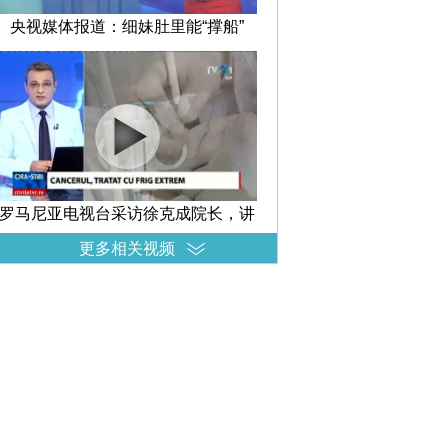
央视媒体报道：细妹肚里能“撑船”
罗马尼亚电视台采访徐克成院长，讲
述冷冻消瘤减瘤在治疗癌症中的
更多相关视频