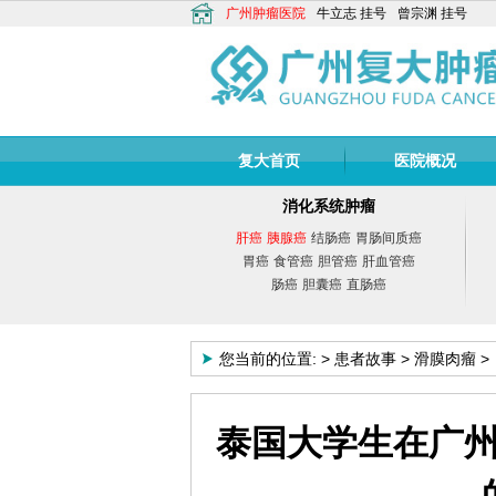
广州肿瘤医院
牛立志
挂号
曾宗渊
挂号
复大首页
医院概况
消化系统肿瘤
肝癌
胰腺癌
结肠癌
胃肠间质癌
胃癌
食管癌
胆管癌
肝血管癌
肠癌
胆囊癌
直肠癌
您当前的位置:
>
患者故事
>
滑膜肉瘤
>
泰国大学生在广
牛立志