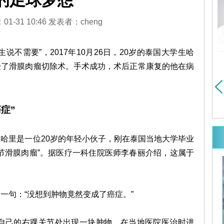
的足球梦想
医大学胸心外科博士
毕业于中山医学院（现中山
暨南大学博士研究生
大学）医疗系...
详细>>
细>>
1-31 10:46 发表者：cheng
说不需要”，2017年10月26日，20岁的泰国大学生哈
受了滑膜肉瘤切除术。手术成功，术后正常康复的他在病
症”
里是一位20岁的年轻小伙子，刚在泰国当地大学毕业
节滑膜肉瘤”。据医疗一科住院医师李春丽介绍，这属于
句：“没想到肿物竟然变成了癌症。”
自己的右踝关节处出现一块肿物，在当地医院医治时进