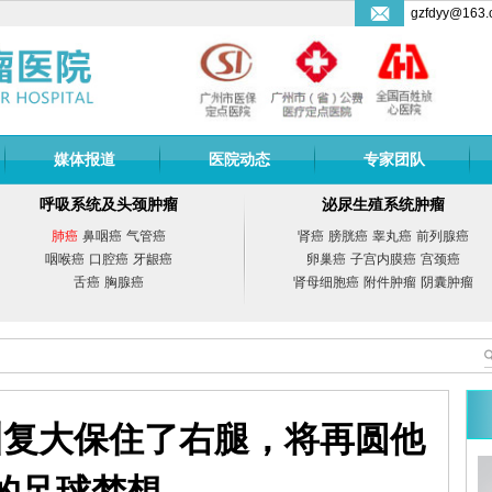
gzfdyy@163.
媒体报道
医院动态
专家团队
呼吸系统及头颈肿瘤
泌尿生殖系统肿瘤
肺癌
鼻咽癌
气管癌
肾癌
膀胱癌
睾丸癌
前列腺癌
咽喉癌
口腔癌
牙龈癌
卵巢癌
子宫内膜癌
宫颈癌
舌癌
胸腺癌
肾母细胞癌
附件肿瘤
阴囊肿瘤
州复大保住了右腿，将再圆他
副教授
曾宗渊
教授