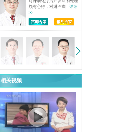
对肿瘤化疗后并发症的处理
颇有心得，对淋巴瘤...
详细
>>
相关视频