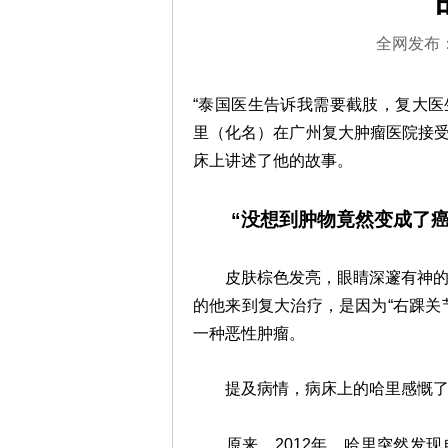
第四军
毕业；
导师...
详
全网发布：0
“泰国医生告诉我需要截肢，复大医生
里（化名）在广州
复大肿瘤医院
接
床上讲述了他的故事。
“没想到肿物竟然变成了癌
皮肤棕色发亮，眼睛深邃有神的哈
的他来到复大治疗，是因为“右踝关
一种恶性肿瘤。
提及病情，病床上的哈里感慨了一
原来，2012年，哈里突然发现