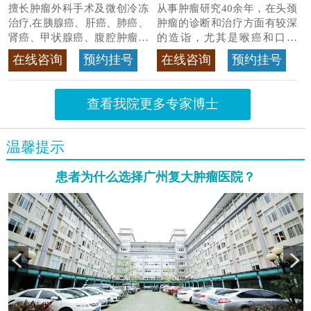
擅长肿瘤外科手术及微创冷冻
从事肿瘤研究40余年，在头颈
治疗,在胰腺癌、肝癌、肺癌、
肿瘤的诊断和治疗方面有较深
肾癌、甲状腺癌、腹腔肿瘤等
的造诣，尤其是喉癌和口腔
>>查看专家详情
癌，迄今仍是广东喉癌单病种
在线咨询
预约挂号
在线咨询
预约挂号
首席专家
>>查看专家详情
查看我院更多专家博士
温馨提示
患者为什么选择广州复大肿瘤医院？