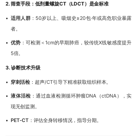
​2. 筛查手段：低剂量螺旋CT（LDCT）是金标准​
•
​适用人群​
​：50岁以上、吸烟史≥20包·年或高危职业暴露
者。
•
​优势​
​：可检测＜1cm的早期肺癌，较传统X线敏感度提升
5倍。
​3. 诊断技术升级​
•
​穿刺活检​
​：超声/CT引导下精准获取组织样本。
•
​液体活检​
​：通过血液检测循环肿瘤DNA（ctDNA），实
现无创监测。
•
​PET-CT​
​：评估全身转移情况，指导分期。