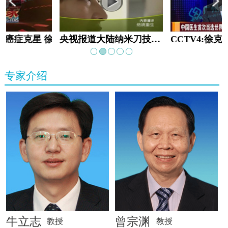
教:癌症克星 徐克成
央视报道大陆纳米刀技术手术：绝境重生
专家介绍
牛立志
曾宗渊
教授
教授