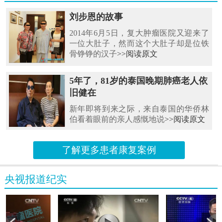
刘步恩的故事
2014年6月5日，复大肿瘤医院又迎来了
一位大肚子，然而这个大肚子却是位铁
骨铮铮的汉子
>>阅读原文
5年了，81岁的泰国晚期肺癌老人依
旧健在
新年即将到来之际，来自泰国的华侨林
伯看着眼前的亲人感慨地说
>>阅读原文
了解更多患者康复案例
央视报道纪实