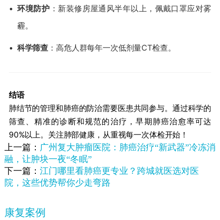
•
​环境防护​
​：新装修房屋通风半年以上，佩戴口罩应对雾
霾。
•
​科学筛查​
​：高危人群每年一次低剂量CT检查。
​结语​
肺结节的管理和肺癌的防治需要医患共同参与。通过科学的
筛查、精准的诊断和规范的治疗，早期肺癌治愈率可达
90%以上。关注肺部健康，从重视每一次体检开始！
上一篇：
广州复大肿瘤医院：肺癌治疗“新武器”冷冻消
融，让肿块一夜“冬眠”
下一篇：
江门哪里看肺癌更专业？跨城就医选对医
院，这些优势帮你少走弯路
康复案例