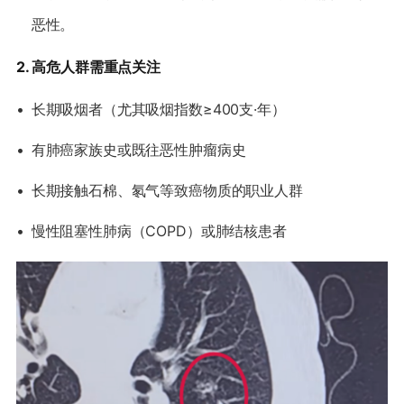
恶性。
​2. 高危人群需重点关注​
•
长期吸烟者（尤其吸烟指数≥400支·年）
•
有肺癌家族史或既往恶性肿瘤病史
•
长期接触石棉、氡气等致癌物质的职业人群
•
慢性阻塞性肺病（COPD）或肺结核患者