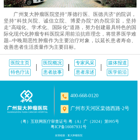
广州复大肿瘤医院坚持"厚德行医、医德共济"的院训，
坚持"科技兴院、诚信立院、博爱办院"的办院宗旨，坚持
走"高端化、学术化、国际化"道路，努力创建最具特色的国
际化现代化肿瘤专科医院采用前沿抗癌理念，将世界医学难
题--中晚期恶性肿瘤作为主要治疗对象，以延长患者寿命、
改善患者生活质量作为主要目标。
医院主页
医院概况
专家风采
媒体报道
特色疗法
患者故事
患者亲述
医学前沿
400-668-0120
广州市天河区棠德西路·2号
（粤）互联网医疗审查证号:粤（A）广（2024）第995号
粤ICP备16087931号
友情链接：
复大肿瘤医院