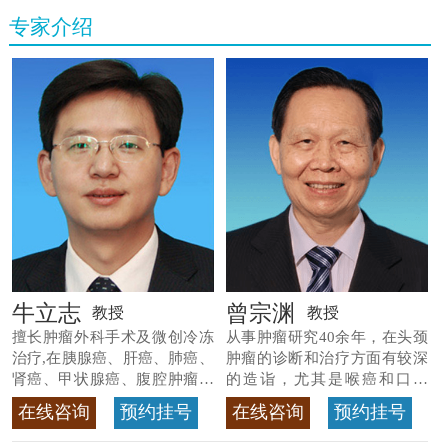
专家介绍
牛立志
曾宗渊
教授
教授
擅长肿瘤外科手术及微创冷冻
从事肿瘤研究40余年，在头颈
治疗,在胰腺癌、肝癌、肺癌、
肿瘤的诊断和治疗方面有较深
肾癌、甲状腺癌、腹腔肿瘤等
的造诣，尤其是喉癌和口腔
>>查看专家详情
癌，迄今仍是广东喉癌单病种
在线咨询
预约挂号
在线咨询
预约挂号
首席专家
>>查看专家详情