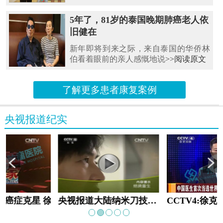
5年了，81岁的泰国晚期肺癌老人依
旧健在
新年即将到来之际，来自泰国的华侨林
伯看着眼前的亲人感慨地说
>>阅读原文
了解更多患者康复案例
央视报道纪实
教:癌症克星 徐克成
央视报道大陆纳米刀技术手术：绝境重生