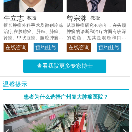
牛立志
曾宗渊
教授
教授
擅长肿瘤外科手术及微创冷冻
从事肿瘤研究40余年，在头颈
治疗,在胰腺癌、肝癌、肺癌、
肿瘤的诊断和治疗方面有较深
肾癌、甲状腺癌、腹腔肿瘤等
的造诣，尤其是喉癌和口腔
>>查看专家详情
癌，迄今仍是广东喉癌单病种
在线咨询
预约挂号
在线咨询
预约挂号
首席专家
>>查看专家详情
查看我院更多专家博士
温馨提示
患者为什么选择广州复大肿瘤医院？