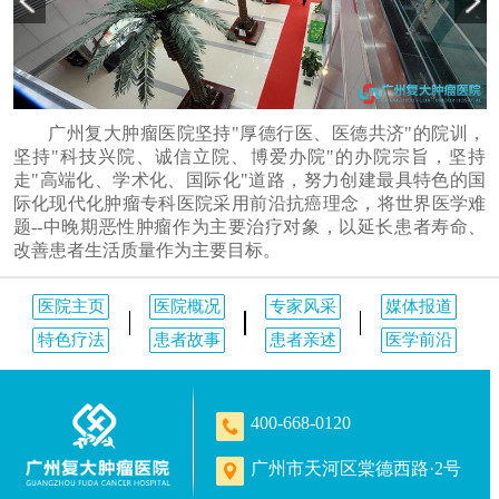
广州复大肿瘤医院坚持"厚德行医、医德共济"的院训，
坚持"科技兴院、诚信立院、博爱办院"的办院宗旨，坚持
走"高端化、学术化、国际化"道路，努力创建最具特色的国
际化现代化肿瘤专科医院采用前沿抗癌理念，将世界医学难
题--中晚期恶性肿瘤作为主要治疗对象，以延长患者寿命、
改善患者生活质量作为主要目标。
医院主页
医院概况
专家风采
媒体报道
特色疗法
患者故事
患者亲述
医学前沿
400-668-0120
广州市天河区棠德西路·2号