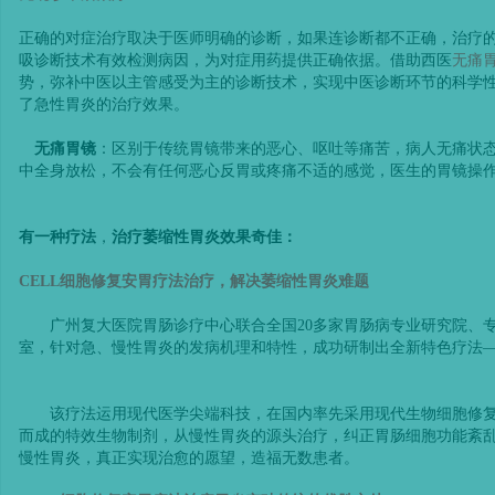
正确的对症治疗取决于医师明确的诊断，如果连诊断都不正确，治疗
吸诊断技术有效检测病因，为对症用药提供正确依据。借助西医
无痛
势，弥补中医以主管感受为主的诊断技术，实现中医诊断环节的科学
了急性胃炎的治疗效果。
无痛胃镜
：区别于传统胃镜带来的恶心、呕吐等痛苦，病人无痛状态
中全身放松，不会有任何恶心反胃或疼痛不适的感觉，医生的胃镜操
有一种疗法
，
治疗
萎缩性胃炎效果奇佳：
CELL
细胞修复安胃疗法治疗
，解决萎缩性胃炎难题
广州复大医院胃肠诊疗中心联合全国20多家胃肠病专业研究院、
室，针对急、慢性胃炎的发病机理和特性，成功研制出全新特色疗法—
该疗法运用现代医学尖端科技，在国内率先采用现代生物细胞修
而成的特效生物制剂，从慢性胃炎的源头治疗，纠正胃肠细胞功能紊
慢性胃炎，真正实现治愈的愿望，造福无数患者。