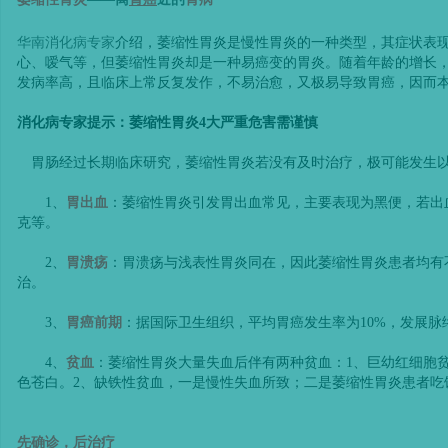
华南消化病专家
介绍，萎缩性胃炎是慢性胃炎的一种类型，其症状表
心、嗳气等，但萎缩性胃炎却是一种易癌变的胃炎。随着年龄的增长
发病率高，且临床上常反复发作，不易治愈，又极易导致胃癌，因而
消化病专家提示：萎缩性胃炎
4
大严重危害需谨慎
胃肠经过长期临床研究，萎缩性胃炎若没有及时治疗，极可能发生以
1、
胃出血
：萎缩性胃炎引发胃出血常见，主要表现为黑便，若出
克等。
2、
胃溃疡
：胃溃疡与浅表性胃炎同在，因此萎缩性胃炎患者均有
治。
3、
胃癌前期
：据国际卫生组织，平均胃癌发生率为10%，发展脉
4、
贫血
：萎缩性胃炎大量失血后伴有两种贫血：1、巨幼红细胞
色苍白。2、缺铁性贫血，一是慢性失血所致；二是萎缩性胃炎患者吃
先确诊，后治疗