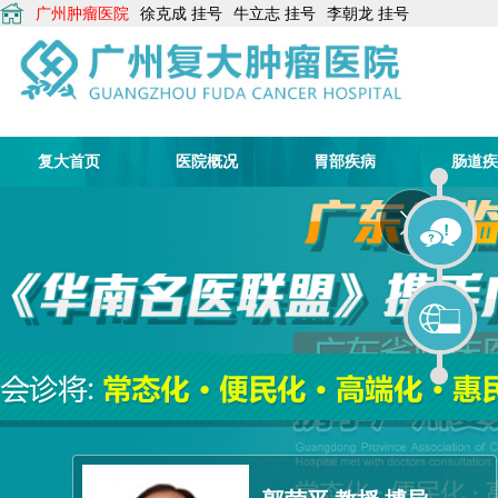
广州肿瘤医院
徐克成
挂号
牛立志
挂号
李朝龙
挂号
复大首页
医院概况
胃部疾病
肠道疾