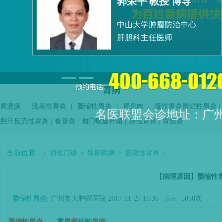
郭荣平 教授 博导
院
中山大学肿瘤防治中心
肝胆科主任医师
胃病
胃溃疡
|
浅表性胃炎
|
萎缩性胃炎
|
胃息肉
|
慢性胃炎
糜烂性胃炎
|
名医联盟会诊地址：广
胆汁反流性胃炎
|
食管炎
|
幽门螺旋杆菌
|
急性胃炎
|
胃窦炎
当前位置:
>
消化门诊
>
胃部疾病
>
萎缩性胃炎
>
【病理原因】萎缩性
萎缩性胃炎
| 广州复大肿瘤医院 2017-11-27 16:36
5058次
点击:
萎缩性胃炎
——
离
胃癌
近的
胃病