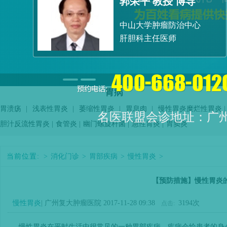
郭荣平 教授 博导
院
中山大学肿瘤防治中心
肝胆科主任医师
胃病
胃溃疡
|
浅表性胃炎
|
萎缩性胃炎
|
胃息肉
|
慢性胃炎
糜烂性胃炎
|
名医联盟会诊地址：广
胆汁反流性胃炎
|
食管炎
|
幽门螺旋杆菌
|
急性胃炎
|
胃窦炎
当前位置:
>
消化门诊
>
胃部疾病
>
慢性胃炎
>
【预防措施】慢性胃炎
慢性胃炎
| 广州复大肿瘤医院 2017-11-28 09:38
3194次
点击:
慢性胃炎在平时生活中很常见的一种胃部疾病，疾病会给患者的身心