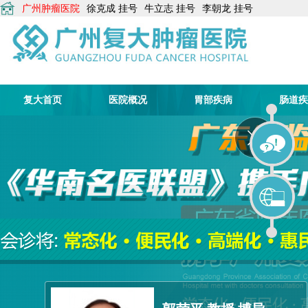
广州肿瘤医院
徐克成
挂号
牛立志
挂号
李朝龙
挂号
复大首页
医院概况
胃部疾病
肠道疾