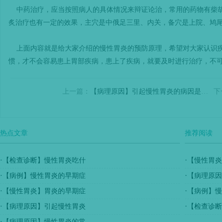
中药治疗，应当按照病人的具体情况来辩证论治，常用的药物有柴胡
炙治疗也有一定的效果，主穴是中俄足三里、内关，备穴是上院、鸠
上面内容就是给大家介绍的慢性胃炎的预防原理，希望对大家认识疾
惯，才不会容易患上胃部疾病，患上了疾病，就要及时进行治疗，不
上一篇：
【病理原因】引起慢性胃炎的病因是什么呢
下
热点文章
推荐阅读
·
【检查诊断】慢性胃炎吃什
·
【慢性胃炎
·
【病例】慢性胃炎的早期症
·
【病理原因
·
【慢性胃炎】胃炎的早期症
·
【病例】慢
·
【病理原因】引起慢性胃炎
·
【检查诊断
·
【病理原因】慢性胃炎的常