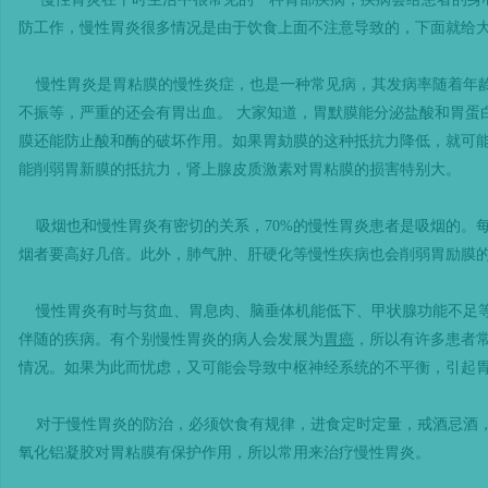
防工作，慢性胃炎很多情况是由于饮食上面不注意导致的，下面就给
慢性胃炎是胃粘膜的慢性炎症，也是一种常见病，其发病率随着年龄
不振等，严重的还会有胃出血。 大家知道，胃默膜能分泌盐酸和胃蛋
膜还能防止酸和酶的破坏作用。如果胃劾膜的这种抵抗力降低，就可
能削弱胃新膜的抵抗力，肾上腺皮质激素对胃粘膜的损害特别大。
吸烟也和慢性胃炎有密切的关系，70%的慢性胃炎患者是吸烟的。
烟者要高好几倍。此外，肺气肿、肝硬化等慢性疾病也会削弱胃励膜
慢性胃炎有时与贫血、胃息肉、脑垂体机能低下、甲状腺功能不足等
伴随的疾病。有个别慢性胃炎的病人会发展为
胃癌
，所以有许多患者
情况。如果为此而忧虑，又可能会导致中枢神经系统的不平衡，引起
对于慢性胃炎的防治，必须饮食有规律，进食定时定量，戒酒忌酒，
氧化铝凝胶对胃粘膜有保护作用，所以常用来治疗慢性胃炎。