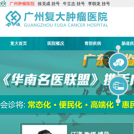
广州肿瘤医院
徐克成
挂号
牛立志
挂号
李朝龙
挂号
复大首页
医院概况
胃部疾病
肠道疾