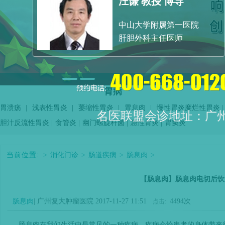
汪谦 教授 博导
中山大学附属第一医院
肝胆外科主任医师
胃病
胃溃疡
|
浅表性胃炎
|
萎缩性胃炎
|
胃息肉
|
慢性胃炎
糜烂性胃炎
|
名医联盟会诊地址：广
胆汁反流性胃炎
|
食管炎
|
幽门螺旋杆菌
|
急性胃炎
|
胃窦炎
当前位置:
>
消化门诊
>
肠道疾病
>
肠息肉
>
【肠息肉】肠息肉电切后饮
肠息肉
| 广州复大肿瘤医院 2017-11-27 11:51
4494次
点击:
肠息肉在我们生活中是常见的一种疾病，疾病会给患者的身体带来很